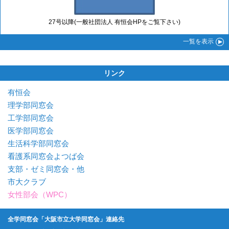
27号以降(一般社団法人 有恒会HPをご覧下さい)
一覧
を表示
リンク
有恒会
理学部同窓会
工学部同窓会
医学部同窓会
生活科学部同窓会
看護系同窓会よつば会
支部・ゼミ同窓会・他
市大クラブ
女性部会（WPC）
全学同窓会「大阪市立大学同窓会」連絡先