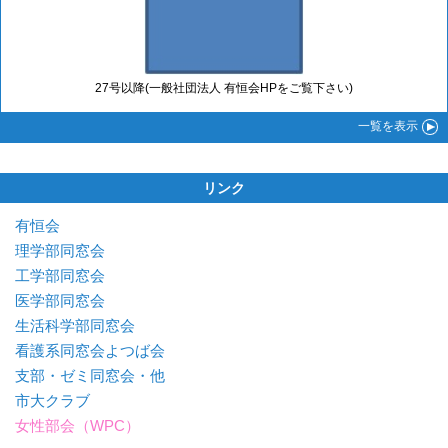
27号以降(一般社団法人 有恒会HPをご覧下さい)
一覧
を表示
リンク
有恒会
理学部同窓会
工学部同窓会
医学部同窓会
生活科学部同窓会
看護系同窓会よつば会
支部・ゼミ同窓会・他
市大クラブ
女性部会（WPC）