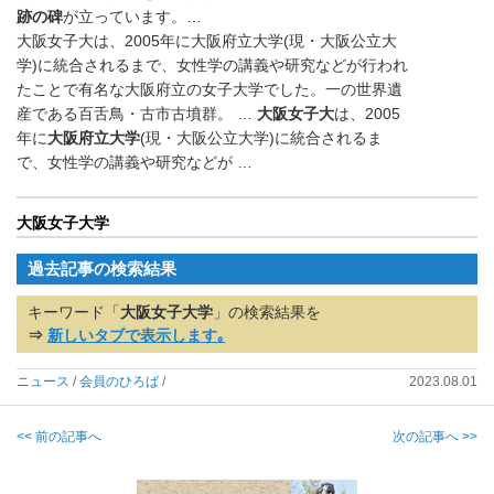
跡の碑
が立っています。…
大阪女子大は、2005年に大阪府立大学(現・大阪公立大
学)に統合されるまで、女性学の講義や研究などが行われ
たことで有名な大阪府立の女子大学でした。一の世界遺
産である百舌鳥・古市古墳群。 …
大阪女子大
は、2005
年に
大阪府立大学
(現・大阪公立大学)
に統合されるま
で、女性学の講義や研究などが …
大阪女子大学
過去記事の検索結果
キーワード「
大阪女子大学
」の検索結果を
⇒
新しいタブで表示します｡
ニュース
/
会員のひろば
/
2023.08.01
<< 前の記事へ
次の記事へ >>