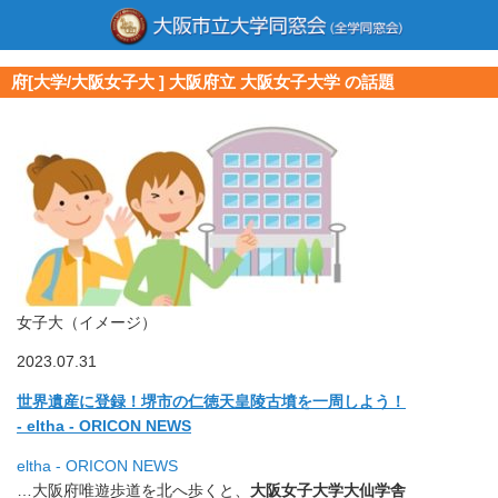
府[大学/大阪女子大 ] 大阪府立 大阪女子大学 の話題
女子大（イメージ）
2023.07.31
世界遺産に登録！堺市の仁徳天皇陵古墳を一周しよう！
- eltha - ORICON NEWS
eltha - ORICON NEWS
…大阪府唯遊歩道を北へ歩くと、
大阪女子大学大仙学舎