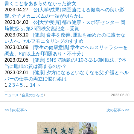
書くことをあきらめなかった彼女
2023.04.27
公[大学/成果] 納豆菌による健康への良い影
響､分子メカニズムの一端が明らかに
2023.04.03
公[大学/受賞] 都市健康・スポ研センター 岡
﨑教授ら､第25回秩父宮記念…受賞
2023.03.10
[健康] 食事を改善､運動を始めたのに痩せな
い人へ､セルフモニタリングのすすめ
2023.03.09
[学生の健康意識] 学生のヘルスリテラシーを
調査、8割以上が｢問題あり・不十分｣…
2023.02.05
[健康] SNSで話題の｢10-3-2-1-0睡眠法｣で本
当に睡眠の質は高まるのか？
2023.02.01
[健康] 夕方になるといなくなる父 介護とヘル
パーの仕事の両立に悩む娘は
1
2
3
4
5
…
14
＞
ニュース
/
会員のひろば
/
2023.06.30
<< 前の記事へ
次の記事へ >>