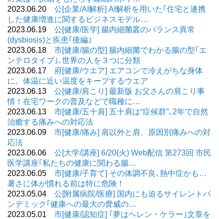
2023.06.20
公[企業/AI解析] AI解析を用いた｢住宅と連携
した健康増進に関するビジネスモデル…
2023.06.19
公[健康/医学] 腸内細菌叢のバランス異常
(dysbiosis)と疾患｢後編｣
2023.06.18
市[健康/腸の型] 腸内細菌でわかる腸の型｢エ
ンテロタイプ｣､世界の人を３つに分類
2023.06.17
府[健康/ウエア] エアコンで冷えがちな身体
に。体温に近い温度をキープするウエア
2023.06.13
公[健康/肩こり] 最新版 お父さんの肩こり事
情！在宅ワークの普及などで職種に…
2023.06.13
市[健康/五十肩] 五十肩は“症候群”､2年で自然
治癒する痛みへの対応法
2023.06.09
市[健康/痛み] 肩以外と肩、原因別痛みへの対
応法
2023.06.06
公[大学/講座] 6/20(火) Web配信 第273回 市民
医学講座｢私たちの健康に関わる腸…
2023.06.05
市[健康/子育て] その体調不良､熱中症かも…
暑さに体が慣れる前は特に危険！
2023.05.04
公[附属病院/医療] 国内にも迫るサイレントパ
ンデミック｢健康への最大の脅威の…
2023.05.01
市[健康/認知症] ｢夢はヘレン・ケラー｣文章を