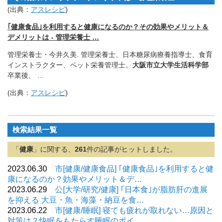
(出典：
アスレシピ
)
｢健康食品｣を利用すると健康になるのか？その効果やメリット＆
デメリットは - 管理栄養士 …
管理栄養士・今井久美. 管理栄養士、日本糖尿病療養指導士、食育
インストラクター、
ペット栄養管理士。
大阪市立大学生活科学部
卒業後、 …
(出典：
アスレシピ
)
検索結果一覧
「
健康
」に関する、
261
件の記事がヒットしました。
2023.06.30
市[健康/健康食品] ｢健康食品｣を利用すると健
康になるのか？効果やメリット＆デ…
2023.06.29
公[大学/研究/健康] ｢日本食｣が脂肪肝の進展
を抑える 大豆・魚・海藻・納豆を食…
2023.06.22
市[健康/睡眠] 寝ても疲れが取れない…原因と
対策は？快眠をもたらす睡眠のポイ…