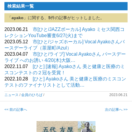
検索結果一覧
「
ayako
」に関する、
5
件の記事がヒットしました。
2023.06.21
市[ひと/JAZZボーカル] Ayako ミセス関西コ
レクションYouTube審査6/27(火)まで
2023.05.12
市[ひと/ジャズホーカル] Vocal Ayakoさんバ
ースデーライブ（茶屋町/Azul）
2023.04.07
市[ひと/ライブ] Vocal Ayakoさん バースデー
ライブ へのお誘い 4/20(木)大阪…
2022.11.07
[ひと] [速報] Ayakoさん 美と健康と医療のミ
スコンテストの２冠を受賞！
2022.10.28
[ひと] Ayakoさん 美と健康と医療のミスコン
テストのファイナリストとして活動…
ニュース
/
会員のひろば
/
2023.06.21
<< 前の記事へ
次の記事へ >>