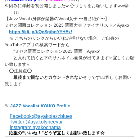
※因みに年齢を初公開しましたw 心づもりをお願いしますww😂
↓↓↓
【Jazz Vocal /身体が楽器のVocal女子 〜自己紹介〜】
ミセス関西コレクション 2023 関西大会ファイナリスト／Ayako
https://kli.jp/t/QeSq/bnYYHEx/
※ こちらのリンクからいいねが押せない場合、ご自身の
YouTubeアプリの検索ワードから
”ミセス関西コレクション2023 関西 Ayako”
と入れて頂くと下のサムネイル画像が出てきます✨宜しくお願
い致します⭐
⭕️注意点⭕️
最後まで観ないとカウントされない
そうです🙇‍♀️宜しくお願い
致します
※
JAZZ Vocalist AYAKO Profile
Facebook:@ayakojazzblues
Twitter:@ayakolyneeyui
Instagram:ayakochama
応援の“いいね！”どうぞ宜しくお願い致します☆