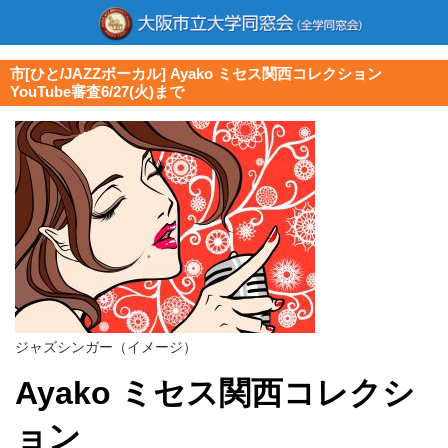
市[ひと/JAZZボーカル] Ayako ミセス関西コレクション
YouTube審査6/27(火)まで
ジャズシンガー（イメージ）
Ayako ミセス関西コレクシ
ョン