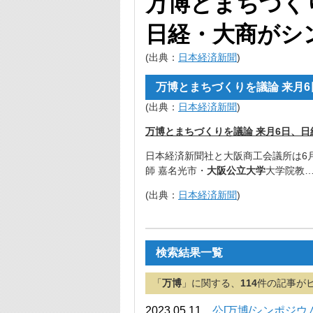
万博とまちづく
日経・大商がシ
(出典：
日本経済新聞
)
万博とまちづくりを議論 来月
(出典：
日本経済新聞
)
万博とまちづくりを議論 来月6日、
日本経済新聞社と大阪商工会議所は6
師 嘉名光市・
大阪公立大学
大学院教
(出典：
日本経済新聞
)
検索結果一覧
「
万博
」に関する、
114
件の記事が
2023.05.11
公[万博/シンポジウ