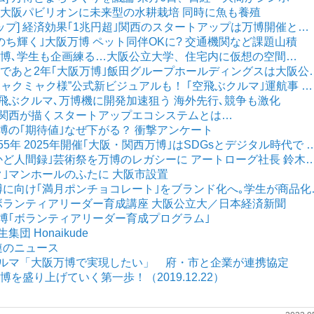
] 大阪パビリオンに未来型の水耕栽培 同時に魚も養殖
ップ] 経済効果｢1兆円超｣関西のスタートアップは万博開催と…
｢いのち輝く｣大阪万博 ペット同伴OKに? 交通機関など課題山積
大阪万博､学生も企画練る…大阪公立大学、住宅内に仮想の空間…
催まであと2年｢大阪万博｣飯田グループホールディングスは大阪公
“ミャクミャク様”公式新ビジュアルも！ ｢空飛ぶクルマ｣運航事 …
空飛ぶクルマ､万博機に開発加速狙う 海外先行､競争も激化
えた関西が描くスタートアップエコシステムとは…
万博の｢期待値｣なぜ下がる？ 衝撃アンケート
55年 2025年開催｢大阪・関西万博｣はSDGsとデジタル時代で 
ちかど人間録｣芸術祭を万博のレガシーに アートローグ社長 鈴木
ャク｣マンホールのふたに 大阪市設置
万博に向け｢満月ポンチョコレート｣をブランド化へ｡学生が商品化
け､ボランティアリーダー育成講座 大阪公立大／日本経済新聞
万博｢ボランティアリーダー育成プログラム｣
集団 Honaikude
関連のニュース
ぶクルマ「大阪万博で実現したい」 府・市と企業が連携協定
を盛り上げていく第一歩！（2019.12.22）