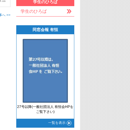
5.11
学生のひろば
学生のひろば
へ >>
同窓会報 有恒
27号以降(一般社団法人 有恒会HPを
ご覧下さい)
一覧
を表示