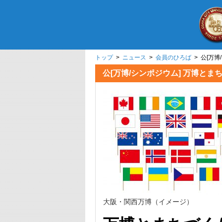
トップ
>
ニュース
>
会員のひろば
> 公[万
公[万博/シンポジウム] 万博と
大阪・関西万博（イメージ）