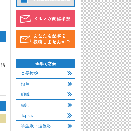
全学同窓会
 講
会長挨拶
沿革
組織
会則
Topics
学生歌・逍遥歌