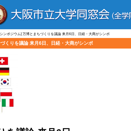
博/シンポジウム] 万博とまちづくりを議論 来月6日、日経・大商がシンポ
まちづくりを議論 来月6日、日経・大商がシンポ