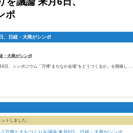
りを議論 来月6日、
ンポ
6日、日経・大商がシンポ
日経・大商がシンポ
月6日、シンポジウム「
万博”まちなか会場”をどうつくるか」を開催し …
…
ヒットしました。
ム] 万博とまちづくりを議論 来月6日、日経・大商がシンポ