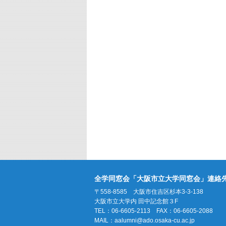
全学同窓会「大阪市立大学同窓会」連絡
〒558-8585 大阪市住吉区杉本3-3-138
大阪市立大学内 田中記念館３F
TEL：06-6605-2113 FAX：06-6605-2088
MAIL：
aalumni@ado.osaka-cu.ac.jp