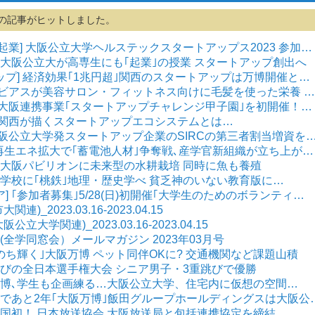
の記事がヒットしました。
/起業] 大阪公立大学ヘルステックスタートアップス2023 参加…
] 大阪公立大が高専生にも｢起業｣の授業 スタートアップ創出へ
ップ] 経済効果｢1兆円超｣関西のスタートアップは万博開催と…
 ノビアスが美容サロン・フィットネス向けに毛髪を使った栄養 …
庫・大阪連携事業｢スタートアップチャレンジ甲子園｣を初開催！…
えた関西が描くスタートアップエコシステムとは…
／大阪公立大学発スタートアップ企業のSIRCの第三者割当増資を
V・再生エネ拡大で｢蓄電池人材｣争奪戦､産学官新組織が立ち上が…
] 大阪パビリオンに未来型の水耕栽培 同時に魚も養殖
] 学校に｢桃鉄｣地理・歴史学べ 貧乏神のいない教育版に…
ア] ｢参加者募集｣5/28(日)初開催｢大学生のためのボランティ…
)_2023.03.16-2023.04.15
大学関連)_2023.03.16-2023.04.15
全学同窓会）メールマガジン 2023年03月号
｢いのち輝く｣大阪万博 ペット同伴OKに? 交通機関など課題山積
縄跳びの全日本選手権大会 シニア男子・3重跳びで優勝
大阪万博､学生も企画練る…大阪公立大学、住宅内に仮想の空間…
催まであと2年｢大阪万博｣飯田グループホールディングスは大阪公
 全国初！ 日本放送協会 大阪放送局と包括連携協定を締結