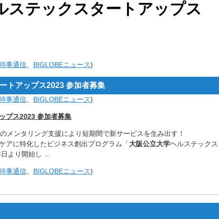
ルステックスタートアップス
 時事通信
、
BIGLOBEニュース
)
トアップス2023 参加者募集
 時事通信
、
BIGLOBEニュース
)
プス2023 参加者募集
家のメンタリング支援により短期間で新サービスを生み出す！
ケアに特化したビジネス創出プログラム「
大阪公立大学
ヘルステックス
本日より開始し …
 時事通信
、
BIGLOBEニュース
)