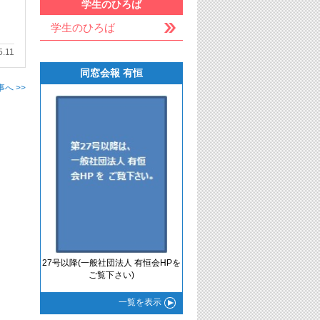
学生のひろば
…
学生のひろば
5.11
同窓会報 有恒
へ >>
27号以降(一般社団法人 有恒会HPを
ご覧下さい)
一覧
を表示