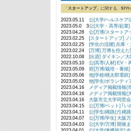
「
スタートアップ
」に関する、
57
件
2023.05.11
公[大学/ヘルスケア
2023.05.0 3
公[大学・高専/起業
2023.04.28
公[万博/スタートア
2023.02.25
[スタートアップ]
2023.02.25
[学生の活躍] 兵
2023.02.24
[万博] 万博を控
2022.10.08
[出資] ダイキン
2023.05.10
公[高専/人材] E
2023.05.09
府[万博/栽培・養殖
2023.05.06
他[学校/桃太郎電鉄
2023.05.02
他[学生/ボランティ
2023.04.16
メディア掲載情報(市大関連
2023.04.16
メディア掲載情報(大阪公立
2023.04.16
大阪市立大学同窓会(
2023.04.15
公[万博/ペット] 
2023.04.11
公[学生/縄跳び] 
2023.04.07
公[万博/学生] 
2023.04.03
公[大学/万博] 開
2023.04.01
公[大学/連携協定]