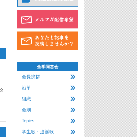
全学同窓会
会長挨拶
沿革
タ
組織
会則
Topics
学生歌・逍遥歌