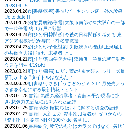
2023.04.15
2023.04.28
市[書籍/医療] 書名｢パーキンソン病：外来診療
Up to date !｣
2023.04.28
公[附属病院/停電] 大阪市南部や東大阪市の一部
で一時停電 約９万戸に影響
2023.04.24
市[ひと/日韓関係] 今後の日韓関係を考える 東
アジア地域研究が専門・朴名誉教授…
2023.04.23
公[ひと/少子化対策] 失敗続きの理由｢正規雇用
の共働き夫婦｣向け､｢未婚者｣と…
2023.04.21
市[ひと/関西学院大学] 森康俊・学長の就任記者
会見を開催 4/19(水)
2023.03.21
府[ひと/書籍] ロザン菅の｢京大芸人｣シリーズ最
新刊が出る!?タイトルはなんだ？
2023.03.20
府[書籍/うさぎ] ｢うさぎのヒミツ｣４月発売／う
さぎを幸せにする最新情報・ヒント…
2023.01.28
[書籍] 気鋭の経済学者・斎藤幸平が現場に赴
き､想像力欠乏症に活を入れた記録
2023.01.25
[書籍 表紙 転載 取扱い] に関する調査の記録
2023.01.22
[書籍] ｢人新世の｢資本論｣｣著者が｢ゼロからの
｢資本論｣｣を発表 NHK｢100分 de 名著｣…
2023.01.06
[書籍紹介] 疲労のもとはカラダではなく｢脳｣だ