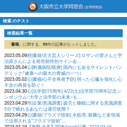
検索 のテスト
検索結果一覧
「
書籍
」に関する、
90
件の記事がヒットしました。
2023.05.09
府[書籍/京大芸人シリーズ] ロザンの菅さんと宇
治原さんによる発売前特別サイン会…
2023.05.04
公[附属病院/医療] 国内にも迫るサイレントパン
デミック｢健康への最大の脅威の一つ｣
2023.05.02
公[書籍/心不全再発予防] 弱った心臓を強化し心
不全の再発を防ぐ！
2023.04.30
公[法学部/70周年] 4/22(土)法学部70周年記念シ
ンポジウム~大学と法学部の未来~を…
2023.04.29
市[企業/意識調査] 疲労と睡眠に関する意識調査
5分で眠れるあなたは過労状態？
2023.04.29
公[書籍/プラズマ技術] 水処理､殺菌など多領域
で活用される”プラズマ技術”…
2023.04.19
【東野 圭吾】関連のweb記事_2023.03.16-