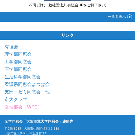
27号以降(一般社団法人 有恒会HPをご覧下さい)
一覧
を表示
リンク
有恒会
理学部同窓会
工学部同窓会
医学部同窓会
生活科学部同窓会
看護系同窓会よつば会
支部・ゼミ同窓会・他
市大クラブ
女性部会（WPC）
全学同窓会「大阪市立大学同窓会」連絡先
〒558-8585 大阪市住吉区杉本3-3-138
大阪市立大学内 田中記念館３F