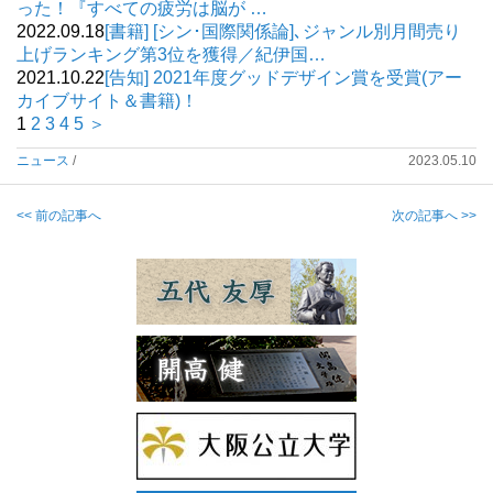
った！『すべての疲労は脳が …
2022.09.18
[書籍] [シン･国際関係論]､ジャンル別月間売り
上げランキング第3位を獲得／紀伊国…
2021.10.22
[告知] 2021年度グッドデザイン賞を受賞(アー
カイブサイト＆書籍)！
1
2
3
4
5
＞
ニュース
/
2023.05.10
<< 前の記事へ
次の記事へ >>