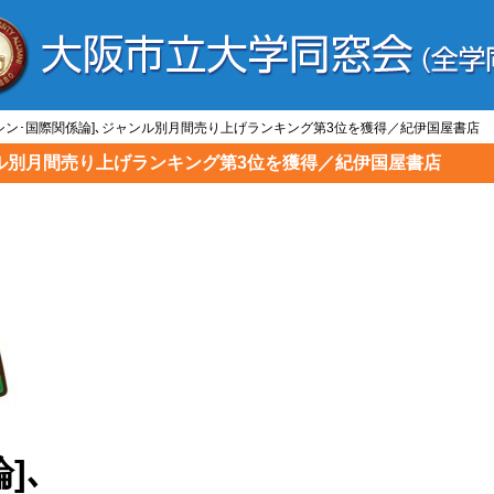
] [シン･国際関係論]､ジャンル別月間売り上げランキング第3位を獲得／紀伊国屋書店
ジャンル別月間売り上げランキング第3位を獲得／紀伊国屋書店
]､