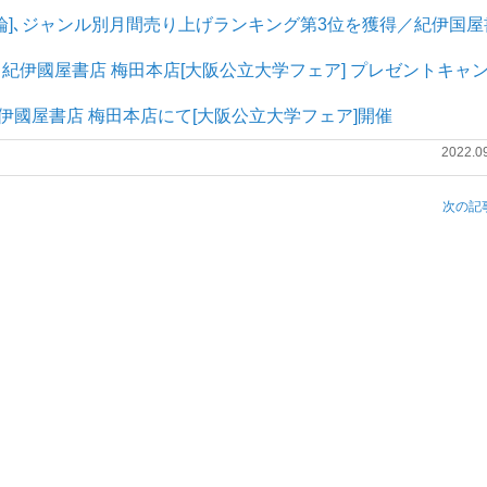
関係論]､ジャンル別月間売り上げランキング第3位を獲得／紀伊国屋
/28(水) 紀伊國屋書店 梅田本店[大阪公立大学フェア] プレゼントキャ
より､紀伊國屋書店 梅田本店にて[大阪公立大学フェア]開催
2022.0
次の記事