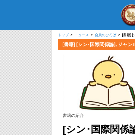
トップ
>
ニュース
>
会員のひろば
> [書籍
[書籍] [シン･国際関係論]､
書籍の紹介
[シン･国際関係論