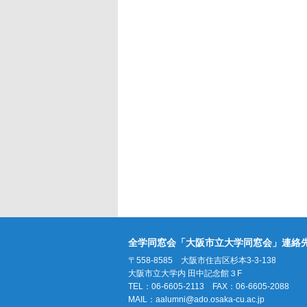
全学同窓会「大阪市立大学同窓会」連絡
〒558-8585 大阪市住吉区杉本3-3-138
大阪市立大学内 田中記念館３F
TEL：06-6605-2113 FAX：06-6605-2088
MAIL：
aalumni@ado.osaka-cu.ac.jp