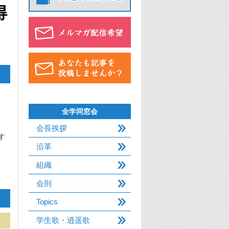
得
全学同窓会
会長挨拶
おす
沿革
組織
会則
Topics
学生歌・逍遥歌