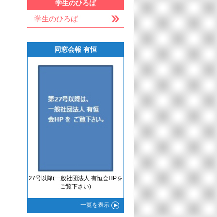
学生のひろば
学生のひろば
同窓会報 有恒
27号以降(一般社団法人 有恒会HPを
ご覧下さい)
一覧
を表示