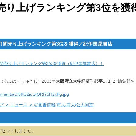
売り上げランキング第3位を獲
別月間売り上げランキング第3位を獲得／紀伊国屋書店
間売り上げランキング第3位を獲得（紀伊国屋書店）
！
（あまの・しゅうじ）
2003年
大阪府立大学
経済学部
卒
… 1; 2. 編集部
tachments/Cl5KG2iqtwQRI75H2xPg.jpg
プ > ニュース > ◎図書情報(市大/府大/公大同窓)
がヒットしました。