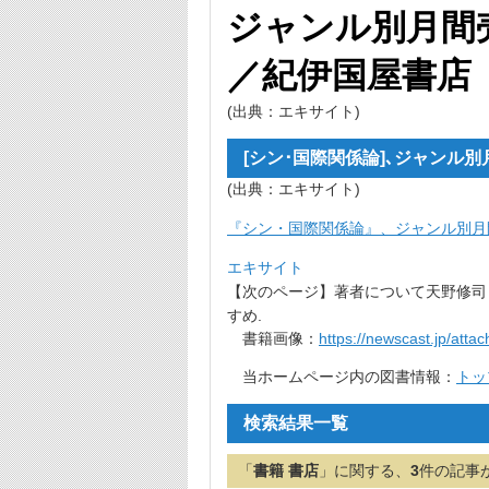
ジャンル別月間
／紀伊国屋書店
(出典：エキサイト)
[シン･国際関係論]､ジャンル
(出典：エキサイト)
『シン・国際関係論』、
ジャンル別月
エキサイト
【次のページ】著者について天野修司
すめ.
書籍画像：
https://newscast.jp/at
当ホームページ内の図書情報：
トッ
検索結果一覧
「
書籍 書店
」に関する、
3
件の記事