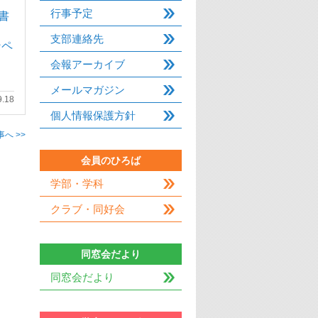
行事予定
書
支部連絡先
ンペ
会報アーカイブ
メールマガジン
9.18
個人情報保護方針
へ >>
会員のひろば
学部・学科
クラブ・同好会
同窓会だより
同窓会だより