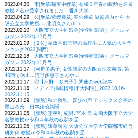
2023.04.30
市[受章/瑞宝中綬章] 令和５年春の叙勲を名誉
教授２名が受章されました – 香川大学
2023.04.29
公[受章/紫綬褒章] 春の褒章 滋賀県内から 大
阪公立大学教授､寺北明久さん(61)…
2023.02.10
大阪市立大学同窓会(全学同窓会）メールマ
ガジン 2022年12月号
2023.01.09
[２位] 家政学部志望の高校生に人気の大学ラ
ンキング2022(関西)
2022.12.18
大阪市立大学同窓会(全学同窓会）メールマ
ガジン 2022年11月号
2022.11.17
[河野多惠子] 女性限定の大阪女性文芸賞､第
40回で休止…河野多恵子さんや…
2022.11.17
◎【河野 多恵子】関連のweb記事
2022.11.16
メディア掲載情報(市大関連)_2022.10.16-
2022.11.15
2022.11.09
[叙勲] 秋の叙勲、喜びの声 アシックス会長の
尾山基氏 – 日本経済新聞
2022.11.05
[叙勲] 惣宇利 紀男､宮本 良成 両大阪市立大学
名誉教授が令和４年秋の叙勲を受…
2022.11.05
[叙勲] 遠藤尚秀 大阪公立大学大学院都市経営
研究科 教授が令和４年秋の叙勲を受…