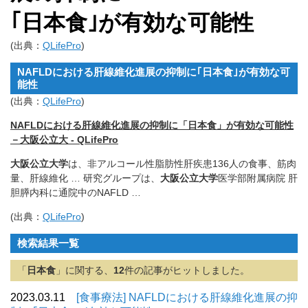
｢日本食｣が有効な可能性
(出典：
QLifePro
)
NAFLDにおける肝線維化進展の抑制に｢日本食｣が有効な可
能性
(出典：
QLifePro
)
NAFLDにおける肝線維化進展の抑制に「日本食」が有効な可能性
－大阪公立大 - QLifePro
大阪公立大学
は、非アルコール性脂肪性肝疾患136人の食事、筋肉
量、肝線維化 … 研究グループは、
大阪公立大学
医学部附属病院 肝
胆膵内科に通院中のNAFLD …
(出典：
QLifePro
)
検索結果一覧
「
日本食
」に関する、
12
件の記事がヒットしました。
2023.03.11
[食事療法] NAFLDにおける肝線維化進展の抑