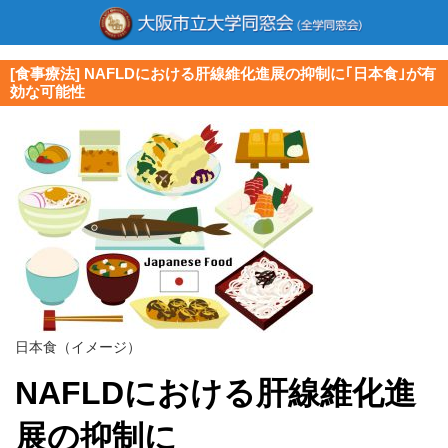
[食事療法] NAFLDにおける肝線維化進展の抑制に｢日本食｣が有
効な可能性
日本食（イメージ）
NAFLDにおける肝線維化進
展の抑制に