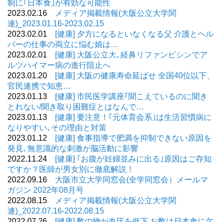
制に｢日本食｣が有効な可能性
2023.02.16
メディア掲載情報(大阪公立大学関
連)_2023.01.16-2023.02.15
2023.02.01
[健康] 夕方になるといなくなる父 介護とヘル
パーの仕事の両立に悩む娘は…
2023.02.01
[健康] 大阪公立大､経鼻リファンピシンでア
ルツハイマー病の進行阻止へ
2023.01.20
[健康] 大阪の健康寿命延ばせ 全国40位以下、
官民連携で知恵…
2023.01.13
[健康] 市民医学講座｢聞こえているのに聞き
とれない/聞き取り困難症とはなんで…
2023.01.13
[健康] 要注意！｢元体育会系｣は生活習慣病に
なりやすい､その理由と対策
2023.01.12
[健康] 食事指導で肥満を抑制できない原因を
発見､無意識的な刺激が脳活動に影響
2022.11.24
[健康] ｢お腹が妊婦並みに出る｣原因はご存知
ですか？医師が男女別に徹底解説！
2022.09.16
大阪市立大学同窓会(全学同窓会）メールマ
ガジン 2022年08月号
2022.08.15
メディア掲載情報(大阪公立大学関
連)_2022.07.16-2022.08.15
2022.07.26
[健康] 酢の物が血圧を低下 お酢は日本食に欠