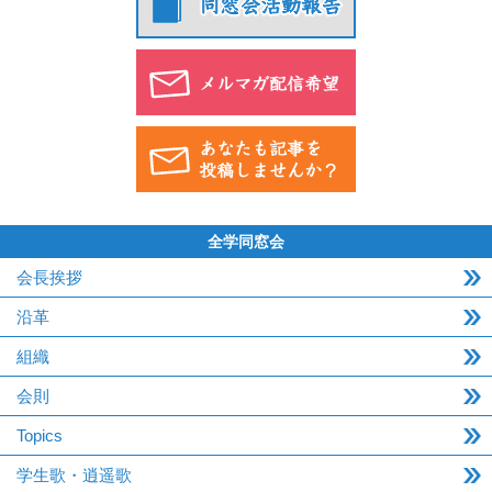
全学同窓会
会長挨拶
沿革
組織
会則
Topics
学生歌・逍遥歌