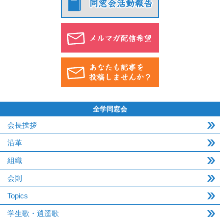
全学同窓会
会長挨拶
沿革
組織
会則
Topics
学生歌・逍遥歌