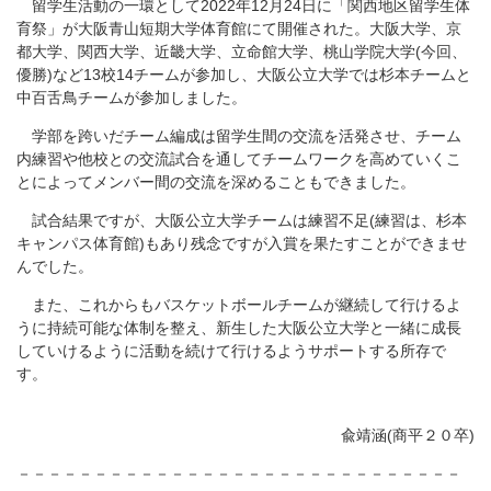
留学生活動の一環として2022年12月24日に「関西地区留学生体
育祭」が大阪青山短期大学体育館にて開催された。大阪大学、京
都大学、関西大学、近畿大学、立命館大学、桃山学院大学(今回、
優勝)など13校14チームが参加し、大阪公立大学では杉本チームと
中百舌鳥チームが参加しました。
学部を跨いだチーム編成は留学生間の交流を活発させ、チーム
内練習や他校との交流試合を通してチームワークを高めていくこ
とによってメンバー間の交流を深めることもできました。
試合結果ですが、大阪公立大学チームは練習不足(練習は、杉本
キャンパス体育館)もあり残念ですが入賞を果たすことができませ
んでした。
また、これからもバスケットボールチームが継続して行けるよ
うに持続可能な体制を整え、新生した大阪公立大学と一緒に成長
していけるように活動を続けて行けるようサポートする所存で
す。
兪靖涵(商平２０卒)
－－－－－－－－－－－－－－－－－－－－－－－－－－－－－