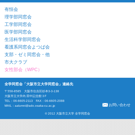
有恒会
理学部同窓会
工学部同窓会
医学部同窓会
生活科学部同窓会
看護系同窓会よつば会
支部・ゼミ同窓会・他
市大クラブ
女性部会（WPC）
全学同窓会「大阪市立大学同窓会」連絡先
〒558-8585 大阪市住吉区杉本3-3-138
大阪市立大学内 田中記念館３F
TEL：06-6605-2113 FAX：06-6605-2088
お問い合わせ
MAIL：
aalumni@ado.osaka-cu.ac.jp
© 2012 大阪市立大学 全学同窓会