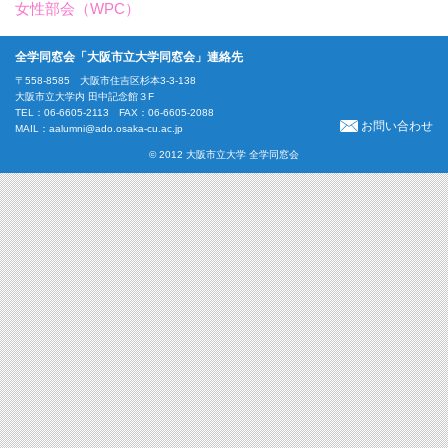
女性部会（WPC）
全学同窓会「大阪市立大学同窓会」連絡先
〒558-8585 大阪市住吉区杉本3-3-138
大阪市立大学内 田中記念館３F
TEL：06-6605-2113 FAX：06-6605-2088
お問い合わせ
MAIL：
aalumni@ado.osaka-cu.ac.jp
© 2012 大阪市立大学 全学同窓会