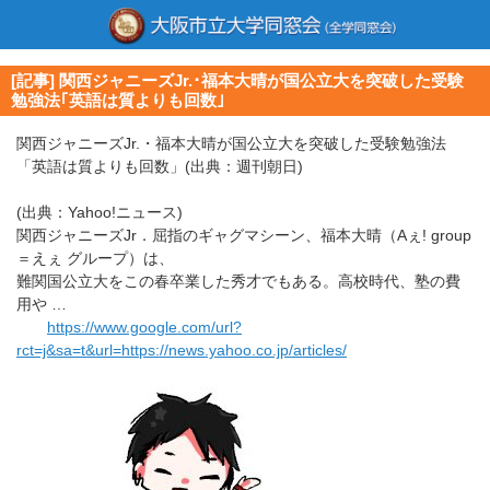
[記事] 関西ジャニーズJr.･福本大晴が国公立大を突破した受験
勉強法｢英語は質よりも回数｣
関西ジャニーズJr.・福本大晴が国公立大を突破した受験勉強法
「英語は質よりも回数」(出典：週刊朝日)
(出典：Yahoo!ニュース)
関西ジャニーズJr．屈指のギャグマシーン、福本大晴（Aぇ! group
＝えぇ グループ）は、
難関国公立大をこの春卒業した秀才でもある。高校時代、塾の費
用や …
https://www.google.com/url?
rct=j&sa=t&url=https://news.yahoo.co.jp/articles/