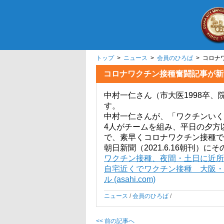
トップ
>
ニュース
>
会員のひろば
> コロナ
コロナワクチン接種奮闘記事が新
中村一仁さん（市大医1998卒、
す。
中村一仁さんが、「ワクチンいく
4人がチームを組み、平日の夕方
で、素早くコロナワクチン接種で
朝日新聞（2021.6.16朝刊）
ワクチン接種、夜間・土日に近所で 
自宅近くでワクチン接種 大阪・
ル (asahi.com)
ニュース
/
会員のひろば
/
<< 前の記事へ