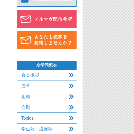
全学同窓会
会長挨拶
沿革
組織
会則
Topics
学生歌・逍遥歌