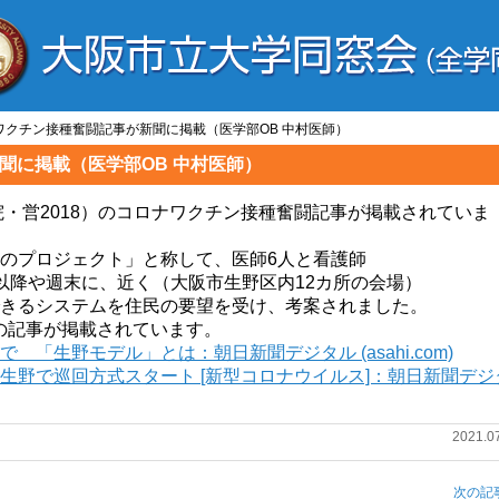
ワクチン接種奮闘記事が新聞に掲載（医学部OB 中村医師）
聞に掲載（医学部OB 中村医師）
院・営2018）のコロナワクチン接種奮闘記事が掲載されていま
のプロジェクト」と称して、医師6人と看護師
以降や週末に、近く（大阪市生野区内12カ所の会場）
きるシステムを住民の要望を受け、考案されました。
にその記事が掲載されています。
「生野モデル」とは：朝日新聞デジタル (asahi.com)
生野で巡回方式スタート [新型コロナウイルス]：朝日新聞デジ
2021.0
次の記事