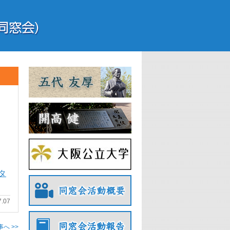
タ
7.07
へ >>