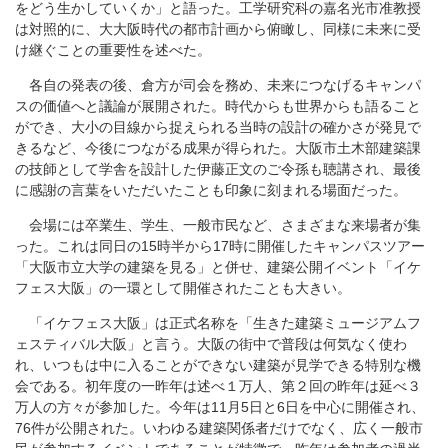
をどう生かしていくか」と語った。工学研究科の嘉名光市准教授
は対照的に、大大阪時代の都市計画から俯瞰し、同様に未来に受
け継ぐことの重要性を述べた。
各自の発表の後、倉方が司会を務め、未来につなげるキャンパ
スの価値へと議論が展開された。時代からも世界からも語ること
ができ、大小の目線から捉えられる当時の設計の確かさが発見で
きるなど、今後につながる成果が得られた。大阪市土木部建築課
の技師として学舎を設計した伊藤正文のご令孫も聴講され、最後
に感謝の言葉をいただいたことも印象に刻まれる場面だった。
会場には卒業生、学生、一般市民など、さまざまな来場者が集
った。これは同日の15時半から17時に開催したキャンパスツアー
「大阪市立大学の建築を見る」と併せ、建築公開イベント「イケ
フェス大阪」の一環として開催されたことも大きい。
「イケフェス大阪」は正式名称を「生きた建築ミュージアムフ
ェスティバル大阪」と言う。大阪の街中で普段は何気なく使わ
れ、いつもは中に入ることができない建築が見学できる特別な機
会である。初年度の一昨年は述べ１万人、第２回の昨年は延べ３
万人の方々が参加した。今年は11月5日と6日を中心に開催され、
76件が公開された。いわゆる建築関係者だけでなく、広く一般市