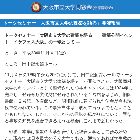
トークセミナー「大阪市立大学の建築を語る」開催報告
トークセミナー「大阪市立大学の建築を語る」— 建築公開イベン
ト「イケフェス大阪」の一環として —
と き：平成28年11月４日(金)
ところ：田中記念館ホール
11月４日の18時半から20時にかけて、田中記念館ホールでトーク
セミナー「大阪市立大学の建築を語る」が開催された。大阪商科
大学のキャンパスとして整備された杉本キャンパスには1934年に
完成し、登録有形文化財に登録されている１号館をはじめ、旧図
書館、２号館、体育館など、昭和戦前に建てられた学舎が今も現
役で使われている。この事実自体は、改めて言うまでもないこと
かもしれない。しかし、そこからの意味の広がりについて、異な
る専攻の知見を総合できるような機会はこれまで乏しかった。
戦後、本学は複数の大学が合併した総合大学として歩み始め
た。現在では日本最大の公立大学である。通常であれば学生数の