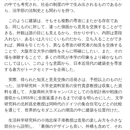
の中でも考究され、社会の制度の中で生み出されるものであるか
ら、法学部の法制史とも関わりを持つ。
このように建築は、そもそも複数の専攻にまたがる存在であ
る。同じものに対して、違った側面から意見を交換することがで
きる。外観は誰の目にも見えるから、分かりやすい。内部は普段
入れない、あるいは入りにくいものだから、立ち入ることができ
れば、興味を引くだろう。異なる専攻の研究者の知見を交換する
ことで、大阪市立大学の個性をさらに明確にしたい。また、その
場を体験することで、多くの市民が本学の印象をより確かなもの
にしてほしい。このような意図から、日本近現代の建築史を専攻
する倉方がトークセミナーを企画した。
実際、得られた知見と意見交換の活発さは、予想以上のものだ
った。法学研究科・大学史資料室長の安竹貴彦教授は収集した資
料を通して、大阪商科大学キャンパスとしての当初計画や戦後の
接収から1955年に全面返還されるまでの姿を明らかにした。文学
研究科の北村昌史教授は同時代のドイツの集合住宅などとの比較
を通じて、世界的なモダニズムの潮流の中に建築を位置付けた。
生活科学研究科の小池志保子准教授は造形の楽しみ方を小さな
部分から説明し、「裏側のデザインも良い。外構も含めて、それ