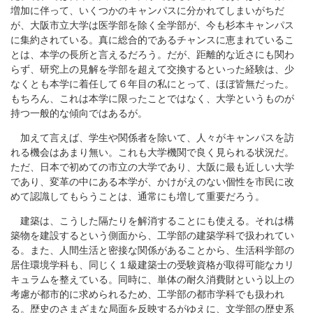
増加に伴って、いくつかのキャンパスに分かれてしまいがちだ
が、大阪市立大学は医学部を除く全学部が、今も杉本キャンパス
に集約されている。真に総合的であるチャンスに恵まれているこ
とは、本学の長所と言えるだろう。だが、距離的な近さにも関わ
らず、研究上の見解を学部を超えて交換するといった経験は、少
なくとも本学に着任して６年目の私にとって、ほぼ皆無だった。
もちろん、これは本学に限ったことではなく、大学というものが
持つ一般的な傾向ではあるが。
加えて言えば、学生や関係者を除いて、人々がキャンパスを訪
れる機会はあまり無い。これも大学機関で良く見られる状況だ。
ただ、日本で初めての市立の大学であり、大阪に最も近しい大学
であり、変革の中にある本学が、かけがえのない個性を市民に改
めて認識してもらうことは、通常にも増して重要だろう。
建築は、こうした隔たりを解消することにも使える。それは構
築物を建設するという側面から、工学部の建築学科で扱われてい
る。また、人間生活と密接な関係があることから、生活科学部の
居住環境学科も、同じく１級建築士の受験資格が取得可能なカリ
キュラムを整えている。同時に、単体の耐久消費財という以上の
考慮が都市的に求められるため、工学部の都市学科でも扱われ
る。歴史のさまざまな局面を反映するがゆえに、文学部の歴史系