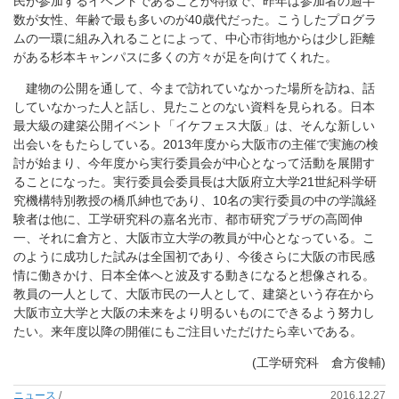
民が参加するイベントであることが特徴で、昨年は参加者の過半
数が女性、年齢で最も多いのが40歳代だった。こうしたプログラ
ムの一環に組み入れることによって、中心市街地からは少し距離
がある杉本キャンパスに多くの方々が足を向けてくれた。
建物の公開を通して、今まで訪れていなかった場所を訪ね、話
していなかった人と話し、見たことのない資料を見られる。日本
最大級の建築公開イベント「イケフェス大阪」は、そんな新しい
出会いをもたらしている。2013年度から大阪市の主催で実施の検
討が始まり、今年度から実行委員会が中心となって活動を展開す
ることになった。実行委員会委員長は大阪府立大学21世紀科学研
究機構特別教授の橋爪紳也であり、10名の実行委員の中の学識経
験者は他に、工学研究科の嘉名光市、都市研究プラザの高岡伸
一、それに倉方と、大阪市立大学の教員が中心となっている。こ
のように成功した試みは全国初であり、今後さらに大阪の市民感
情に働きかけ、日本全体へと波及する動きになると想像される。
教員の一人として、大阪市民の一人として、建築という存在から
大阪市立大学と大阪の未来をより明るいものにできるよう努力し
たい。来年度以降の開催にもご注目いただけたら幸いである。
(工学研究科 倉方俊輔)
ニュース
/
2016.12.27