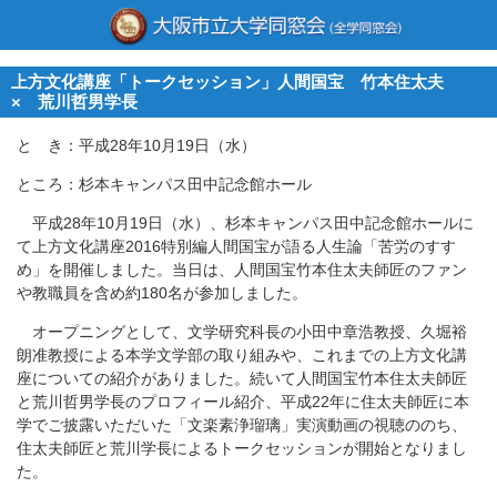
上方文化講座「トークセッション」人間国宝 竹本住太夫
× 荒川哲男学長
と き：平成28年10月19日（水）
ところ：杉本キャンパス田中記念館ホール
平成28年10月19日（水）、杉本キャンパス田中記念館ホールに
て上方文化講座2016特別編人間国宝が語る人生論「苦労のすす
め」を開催しました。当日は、人間国宝竹本住太夫師匠のファン
や教職員を含め約180名が参加しました。
オープニングとして、文学研究科長の小田中章浩教授、久堀裕
朗准教授による本学文学部の取り組みや、これまでの上方文化講
座についての紹介がありました。続いて人間国宝竹本住太夫師匠
と荒川哲男学長のプロフィール紹介、平成22年に住太夫師匠に本
学でご披露いただいた「文楽素浄瑠璃」実演動画の視聴ののち、
住太夫師匠と荒川学長によるトークセッションが開始となりまし
た。