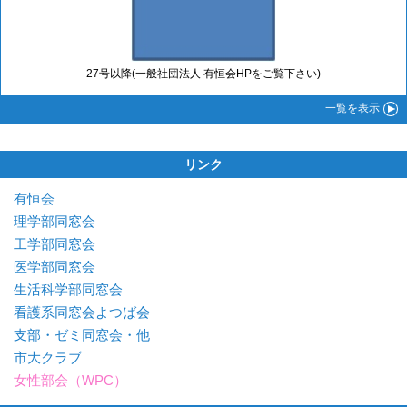
27号以降(一般社団法人 有恒会HPをご覧下さい)
一覧
を表示
リンク
有恒会
理学部同窓会
工学部同窓会
医学部同窓会
生活科学部同窓会
看護系同窓会よつば会
支部・ゼミ同窓会・他
市大クラブ
女性部会（WPC）