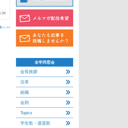
5.08
へ >>
全学同窓会
会長挨拶
沿革
組織
会則
Topics
学生歌・逍遥歌