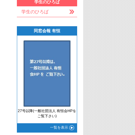
学生のひろば
学生のひろば
同窓会報 有恒
27号以降(一般社団法人 有恒会HPを
ご覧下さい)
一覧
を表示