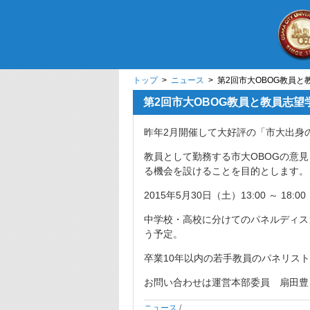
トップ
>
ニュース
> 第2回市大OBOG教員
第2回市大OBOG教員と教員志
昨年2月開催して大好評の「市大出身
教員として勤務する市大OBOGの意
る機会を設けることを目的とします。
2015年5月30日（土）13:00 ～ 1
中学校・高校に分けてのパネルディス
う予定。
卒業10年以内の若手教員のパネリス
お問い合わせは運営本部委員 扇田豊 yogit
ニュース
/