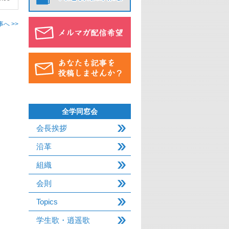
へ >>
全学同窓会
会長挨拶
沿革
組織
会則
Topics
学生歌・逍遥歌