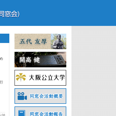
め
行
5.08