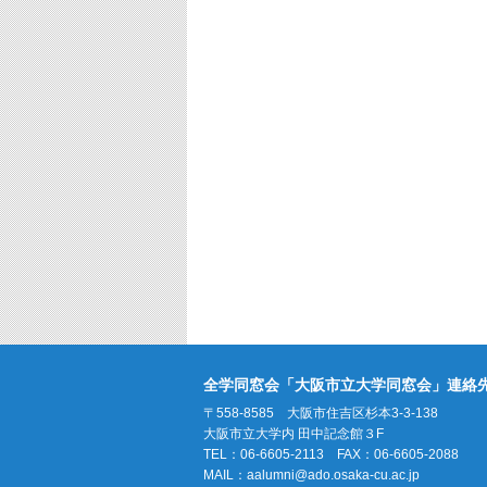
全学同窓会「大阪市立大学同窓会」連絡
〒558-8585 大阪市住吉区杉本3-3-138
大阪市立大学内 田中記念館３F
TEL：06-6605-2113 FAX：06-6605-2088
MAIL：
aalumni@ado.osaka-cu.ac.jp