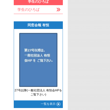
学生のひろば
学生のひろば
同窓会報 有恒
27号以降(一般社団法人 有恒会HPを
ご覧下さい)
一覧
を表示