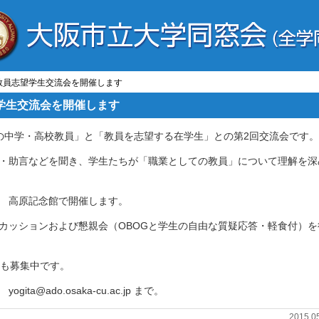
と教員志望学生交流会を開催します
望学生交流会を開催します
の中学・高校教員」と「教員を志望する在学生」との第2回交流会です。
見・助言などを聞き、学生たちが「職業としての教員」について理解を深
8:00 高原記念館で開催します。
カッションおよび懇親会（OBOGと学生の自由な質疑応答・軽食付）を
トも募集中です。
a@ado.osaka-cu.ac.jp まで。
2015.0