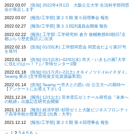
2022.03.07
[告知] 2022年4月1日 大阪公立大学 生活科学部同窓
会が発足します
2022.03.07
[報告/工学部] 第２５期 第５回理事会 報告
2022.02.27
[報告/工学部] 第３３回評議員会開催 報告
2022.02.22
[報告] 工学部･工学研究科 倉方 俊輔教授BS朝日｢京
都ぶらり歴史探訪｣に出演
2022.02.15
[告知] 01/20(木) 工学部同窓会 同窓会だより第37号
を発刊
2022.01.18
[告知] 01/12(水)~02/02(水) 市大・いきもの展｢大学
に住むのは○○！？｣／学情センター1階
2022.01.18
[告知] 01/17(月)~22(土) オモイノツドイinイチダイ､
Seaing 展示 (文学部視覚文化資源論実習)
2022.01.14
[告知] Seaing 〜市大との思い出 公立大への期待〜
【アンケートにお答え下さい】
2021.12.24
[報告] 12/11(土) 宮本背広ゼミナール研究会『未来へ
の航跡』出版記念研究会開催
2021.12.12
[報告] 経済学部･杉田ゼミと大阪ビジネスフロンティ
ア高等学校が授業交流 (出典：大学)
2021.12.12
[報告/工学部] 第２５期 第４回理事会 報告
＜
1
2
3
4
5
6
＞