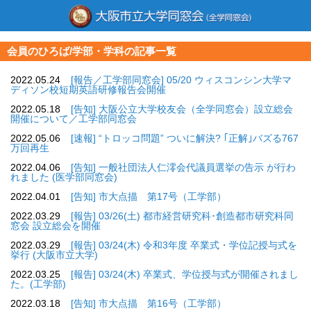
会員のひろば/学部・学科の記事一覧
2022.05.24
[報告／工学部同窓会] 05/20 ウィスコンシン大学マ
ディソン校短期英語研修報告会開催
2022.05.18
[告知] 大阪公立大学校友会（全学同窓会）設立総会
開催について／工学部同窓会
2022.05.06
[速報] “トロッコ問題” ついに解決? ｢正解｣バズる767
万回再生
2022.04.06
[告知] 一般社団法人仁澪会代議員選挙の告示 が行わ
れました (医学部同窓会)
2022.04.01
[告知] 市大点描 第17号（工学部）
2022.03.29
[報告] 03/26(土) 都市経営研究科･創造都市研究科同
窓会 設立総会を開催
2022.03.29
[報告] 03/24(木) 令和3年度 卒業式・学位記授与式を
挙行 (大阪市立大学)
2022.03.25
[報告] 03/24(木) 卒業式、学位授与式が開催されまし
た。(工学部)
2022.03.18
[告知] 市大点描 第16号（工学部）