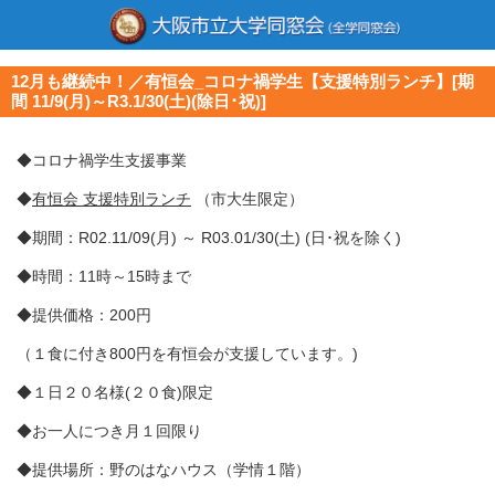
12月も継続中！／有恒会_コロナ禍学生【支援特別ランチ】[期
間 11/9(月)～R3.1/30(土)(除日･祝)]
◆コロナ禍学生支援事業
◆
有恒会 支援特別ランチ
（市大生限定）
◆期間：R02.11/09(月) ～ R03.01/30(土) (日･祝を除く)
◆時間：11時～15時まで
◆提供価格：200円
（１食に付き800円を有恒会が支援しています。)
◆１日２０名様(２０食)限定
◆お一人につき月１回限り
◆提供場所：野のはなハウス（学情１階）