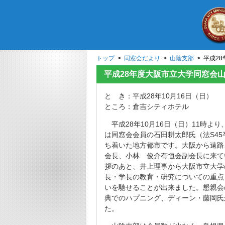
トップ
>
同窓会だより
>
山陰支部
> 平成2
平成28年度大阪市立大学同窓会
と き：平成28年10月16日（日）
ところ：倉吉シティホテル
平成28年10月16日（日）11時
は同窓会会員の石田耕太郎氏（法S4
ち着いた地方都市です。大阪から遠路
会長、小林 俊介有恒会副会長に来て
拶のあと、井上理事から大阪市立大
長・学長の教育・研究についての重点
いを馳せることが出来ました。懇親会
典でのハプニング、ディーン・藤岡氏
た。