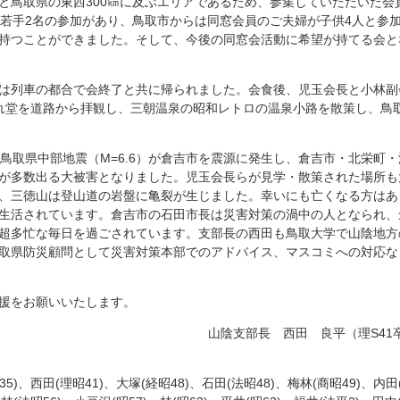
鳥取県の東西300㎞に及ぶエリアであるため、参集していただいた会
は若手2名の参加があり、鳥取市からは同窓会員のご夫婦が子供4人と参
持つことができました。そして、今後の同窓会活動に希望が持てる会と
は列車の都合で会終了と共に帰られました。会食後、児玉会長と小林副
れ堂を道路から拝観し、三朝温泉の昭和レトロの温泉小路を散策し、鳥
分に鳥取県中部地震（M=6.6）が倉吉市を震源に発生し、倉吉市・北栄町・
が多数出る大被害となりました。児玉会長らが見学・散策された場所も
、三徳山は登山道の岩盤に亀裂が生じました。幸いにも亡くなる方はあ
生活されています。倉吉市の石田市長は災害対策の渦中の人となられ、
超多忙な毎日を過ごされています。支部長の西田も鳥取大学で山陰地方
取県防災顧問として災害対策本部でのアドバイス、マスコミへの対応な
援をお願いいたします。
山陰支部長 西田 良平（理S41
35)、西田(理昭41)、大塚(経昭48)、石田(法昭48)、梅林(商昭49)、内田