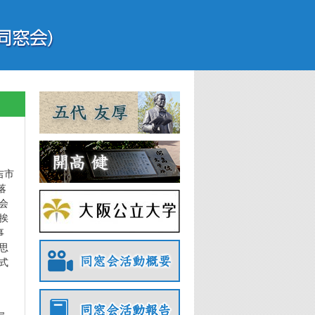
吉市
落
会
挨
事
思
式