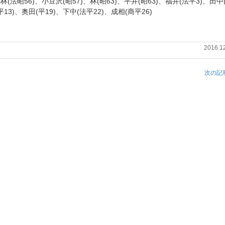
小林(法昭56)、小豆沢(昭57)、林(昭63)、平井(昭63)、福井(法平3)、田中
13)、奥田(平19)、下中(法平22)、成相(商平26)
2016.1
次の記事