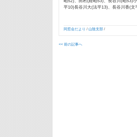
昭52)、田村(経昭53)、長谷川(昭53)
平10)長谷川大(法平13)、長谷川香(文平
同窓会だより
/
山陰支部
/
<< 前の記事へ