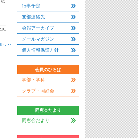
(法
行事予定
支部連絡先
会報アーカイブ
2.01
メールマガジン
へ >>
個人情報保護方針
会員のひろば
学部・学科
クラブ・同好会
同窓会だより
同窓会だより