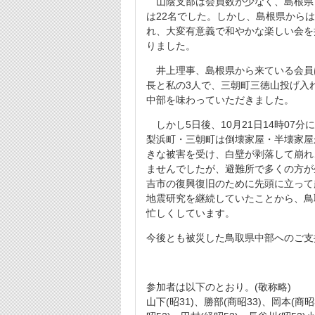
山陰支部は会員数が少なく、島根県と
は22名でした。しかし、島根県から
れ、大変有意義で和やかな楽しい会を
りました。
井上理事、島根県から来ている会員
長と私の3人で、三朝町三徳山投げ入
中部を味わっていただきました。
しかし5日後、10月21日14時07
梨浜町・三朝町は倒壊家屋・半壊家屋
きな被害を受け、白壁が剥落して崩れ
ませんでしたが、避難所で多くの方が
吉市の復興復旧のために先頭に立って
地震研究を継続していたことから、鳥
忙しくしています。
今後とも被災した鳥取県中部へのご支
参加者は以下のとおり。(敬称略)
山下(昭31)、勝部(商昭33)、岡本(商昭