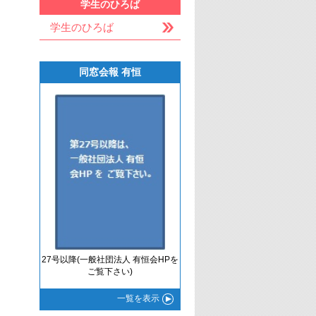
学生のひろば
学生のひろば
同窓会報 有恒
27号以降(一般社団法人 有恒会HPを
ご覧下さい)
一覧
を表示