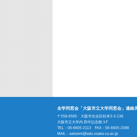
全学同窓会「大阪市立大学同窓会」連絡
〒558-8585 大阪市住吉区杉本3-3-138
大阪市立大学内 田中記念館３F
TEL：06-6605-2113 FAX：06-6605-2088
MAIL：
aalumni@ado.osaka-cu.ac.jp