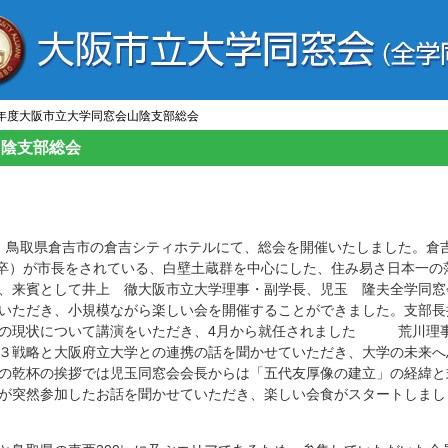
8年度大阪市立大学同窓会山陰支部総会
山陰支部総会
より、鳥取県倉吉市の倉吉シティホテルにて、総会を開催いたしました。倉
5卒）が市長をされている、白壁土蔵群を中心にした、住み易さ日本一の
、来賓として井上 徹大阪市立大学理事・副学長、児玉 隆夫全学同窓
いただき、小規模ながら楽しい会を開催することができました。支部長
学の現状について講演をいただき、4月から就任されました 荒川理
３戦略と大阪府立大学との連携の話を聞かせていただき、大学の未来へ
の乾杯の挨拶では児玉同窓会会長からは「五代友厚像の建立」の経緯と
が突然参加したお話を聞かせていただき、楽しい会食がスタートしまし