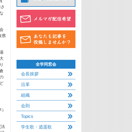
員
加さ
な
会
取県
湯
大
全学同窓会
り
倉
会長挨拶
の
ど
沿革
組織
会則
卒）
Topics
(法
学生歌・逍遥歌