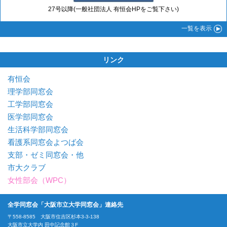
27号以降(一般社団法人 有恒会HPをご覧下さい)
一覧
を表示
リンク
有恒会
理学部同窓会
工学部同窓会
医学部同窓会
生活科学部同窓会
看護系同窓会よつば会
支部・ゼミ同窓会・他
市大クラブ
女性部会（WPC）
全学同窓会「大阪市立大学同窓会」連絡先
〒558-8585 大阪市住吉区杉本3-3-138
大阪市立大学内 田中記念館３F