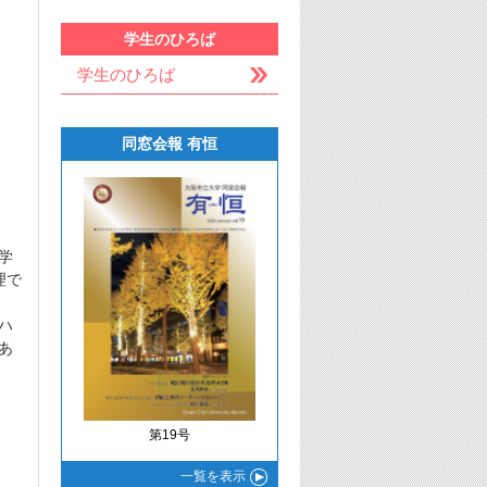
学生のひろば
学生のひろば
同窓会報 有恒
学
理で
ハ
あ
第19号
一覧
を表示