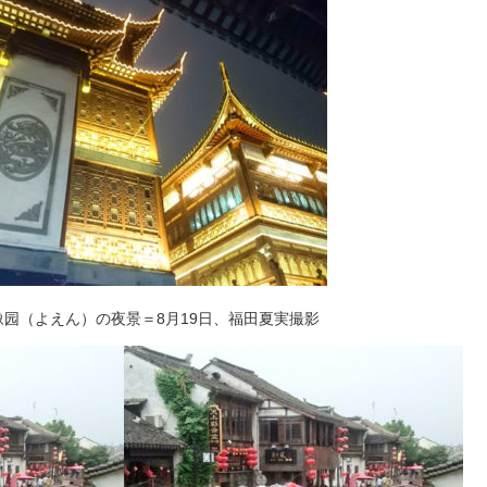
豫园（よえん）の夜景＝8月19日、福田夏実撮影