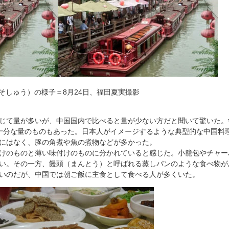
そしゅう）の様子＝8月24日、福田夏実撮影
じて量が多いが、中国国内で比べると量が少ない方だと聞いて驚いた。
十分な量のものもあった。日本人がイメージするような典型的な中国料
にはなく、豚の角煮や魚の煮物などが多かった。
けのものと薄い味付けのものに分かれていると感じた。小籠包やチャー
い。その一方、饅頭（まんとう）と呼ばれる蒸しパンのような食べ物が
いのだが、中国では朝ご飯に主食として食べる人が多くいた。