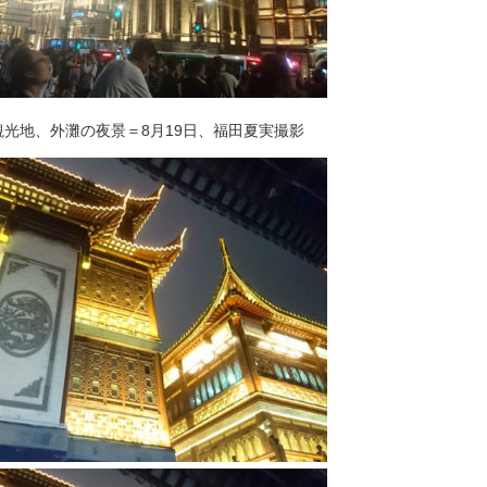
観光地、外灘の夜景＝8月19日、福田夏実撮影