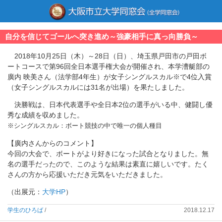
自分を信じてゴールへ突き進め～強豪相手に真っ向勝負～
2018年10月25日（木）～28日（日）、埼玉県戸田市の戸田ボ
ートコースで第96回全日本選手権大会が開催され、本学漕艇部の
廣内 映美さん（法学部4年生）が女子シングルスカル※で4位入賞
（女子シングルスカルには31名が出場）を果たしました。
決勝戦は、日本代表選手や全日本2位の選手がいる中、健闘し優
秀な成績を収めました。
※シングルスカル：ボート競技の中で唯一の個人種目
【廣内さんからのコメント】
今回の大会で、ボートがより好きになった試合となりました。無
名の選手だったので、このような結果は素直に嬉しいです。たく
さんの方から応援いただき元気をいただきました。
（出展元：
大学HP
）
学生のひろば
/
2018.12.17