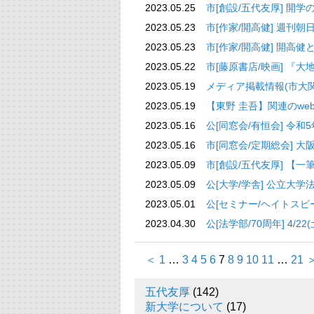
2023.05.25
市[創設/五代友厚] 開
2023.05.23
市[作家/開高健] 週刊
2023.05.23
市[作家/開高健] 開高
2023.05.22
市[藤原書店/映画] 『大
2023.05.19
メディア掲載情報(市大関連)_2
2023.05.19
【東野 圭吾】関連のweb記事_
2023.05.16
公[同窓会/有恒会] 令和
2023.05.16
市[同窓会/定期総会] 大阪
2023.05.09
市[創設/五代友厚] 【
2023.05.09
公[大学/学舎] 公立大
2023.05.01
公[セミナー/ヘイトスピ
2023.04.30
公[法学部/70周年] 4
＜
1
…
3
4
5
6
7
8
9
10
11
…
21
五代友厚
(142)
新大学について
(17)