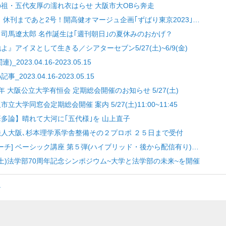
学の祖・五代友厚の濡れ衣はらせ 大阪市大OBら奔走
朝日 休刊まであと2号！開高健オマージュ企画｢ずばり東京2023｣…
健と司馬遼太郎 名作誕生は｢週刊朝日｣の夏休みのおかげ？
地よ』アイヌとして生きる／シアターセブン5/27(土)~6/9(金)
023.04.16-2023.05.15
2023.04.16-2023.05.15
5年 大阪公立大学有恒会 定期総会開催のお知らせ 5/27(土)
市立大学同窓会定期総会開催 案内 5/27(土)11:00~11:45
一筆多論】晴れて大河に｢五代様｣を 山上直子
学法人大阪､杉本理学系学舎整備その２プロポ ２５日まで受付
ーチ] ベーシック講座 第５弾(ハイブリッド・後から配信有り)…
/22(土)法学部70周年記念シンポジウム~大学と法学部の未来~を開催
＞