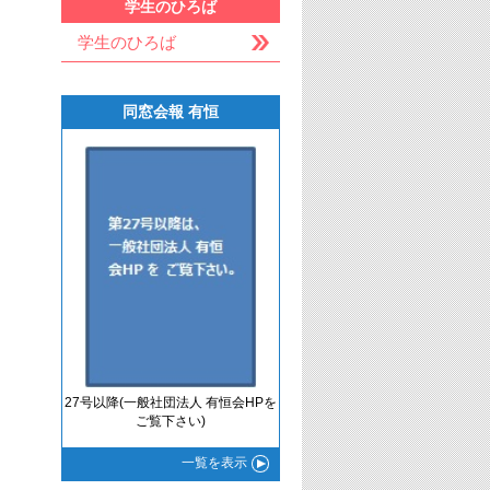
学生のひろば
学生のひろば
同窓会報 有恒
27号以降(一般社団法人 有恒会HPを
ご覧下さい)
一覧
を表示