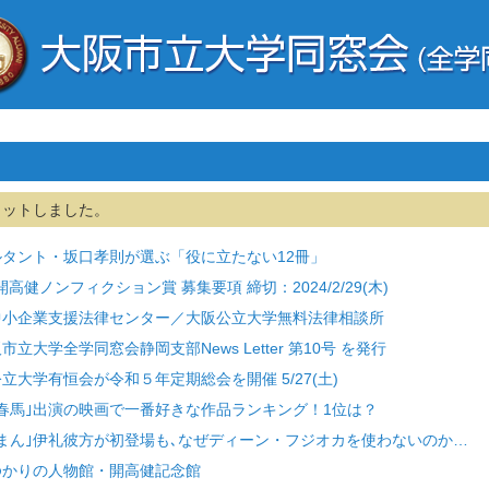
ヒットしました。
サルタント・坂口孝則が選ぶ「役に立たない12冊」
 開高健ノンフィクション賞 募集要項 締切：2024/2/29(木)
] 中小企業支援法律センター／大阪公立大学無料法律相談所
市立大学全学同窓会静岡支部News Letter 第10号 を発行
公立大学有恒会が令和５年定期総会を開催 5/27(土)
三浦春馬｣出演の映画で一番好きな作品ランキング！1位は？
らんまん｣伊礼彼方が初登場も､なぜディーン・フジオカを使わないのか…
崎ゆかりの人物館・開高健記念館