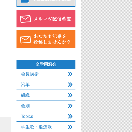
全学同窓会
会長挨拶
沿革
組織
会則
Topics
学生歌・逍遥歌