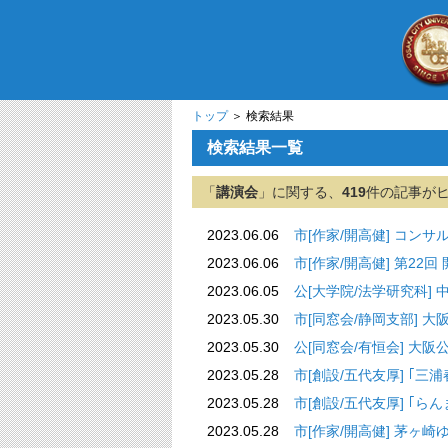
トップ
＞ 検索結果
検索結果一覧
「
講演会
」に関する、
419
件の記事が
2023.06.06
市[作家/開高健] コン
2023.06.06
市[作家/開高健] 第22回
2023.06.05
公[大学院/法学研究科
2023.05.30
市[同窓会/静岡支部] 大阪
2023.05.30
公[同窓会/有恒会] 大阪
2023.05.28
市[創設/五代友厚] ｢
2023.05.28
市[創設/五代友厚] ｢
2023.05.28
市[作家/開高健] 茅ヶ