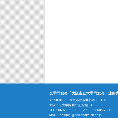
全学同窓会「大阪市立大学同窓会」連絡
〒558-8585 大阪市住吉区杉本3-3-138
大阪市立大学内 田中記念館３F
TEL：06-6605-2113 FAX：06-6605-2088
MAIL：
aalumni@ado.osaka-cu.ac.jp