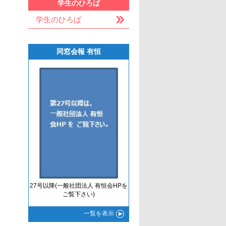
学生のひろば
学生のひろば
同窓会報 有恒
27号以降(一般社団法人 有恒会HPを
ご覧下さい)
一覧
を表示