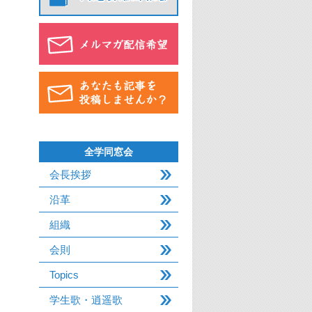
全学同窓会
会長挨拶
沿革
組織
会則
Topics
学生歌・逍遥歌