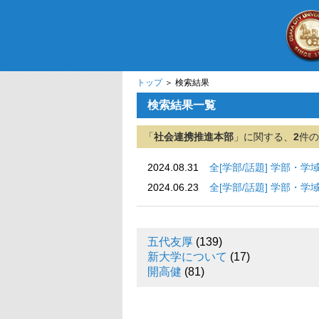
トップ
＞ 検索結果
検索結果一覧
「
社会連携推進本部
」に関する、
2
件の
2024.08.31
全[学部/話題] 学
2024.06.23
全[学部/話題] 学
五代友厚
(139)
新大学について
(17)
開高健
(81)