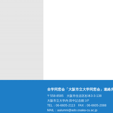
全学同窓会「大阪市立大学同窓会」連絡
〒558-8585 大阪市住吉区杉本3-3-138
大阪市立大学内 田中記念館３F
TEL：06-6605-2113 FAX：06-6605-2088
MAIL：
aalumni@ado.osaka-cu.ac.jp