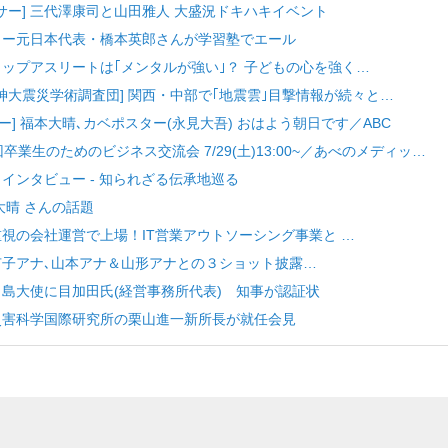
サー] 三代澤康司と山田雅人 大盛況ドキハキイベント
サッカー元日本代表・橋本英郎さんが学習塾でエール
 トップアスリートは｢メンタルが強い｣？ 子どもの心を強く…
神大震災学術調査団] 関西・中部で｢地震雲｣目撃情報が続々と…
ター] 福本大晴､カベポスター(永見大吾) おはよう朝日です／ABC
3回卒業生のためのビジネス交流会 7/29(土)13:00~／あべのメディッ…
別当インタビュー - 知られざる伝承地巡る
 大晴 さんの話題
略重視の会社運営で上場！IT営業アウトソーシング事業と …
林有子アナ､山本アナ＆山形アナとの３ショット披露…
美ら島大使に目加田氏(経営事務所代表) 知事が認証状
大学災害科学国際研究所の栗山進一新所長が就任会見