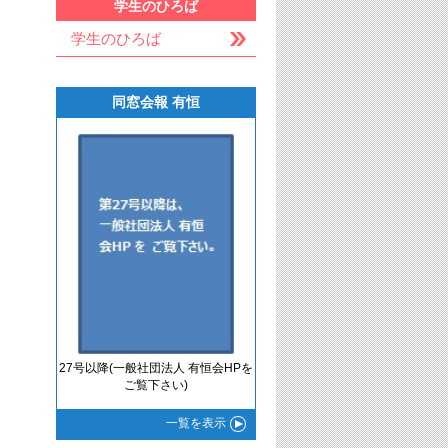
学生のひろば
学生のひろば
同窓会報 有恒
27号以降(一般社団法人 有恒会HPを
ご覧下さい)
一覧
を表示