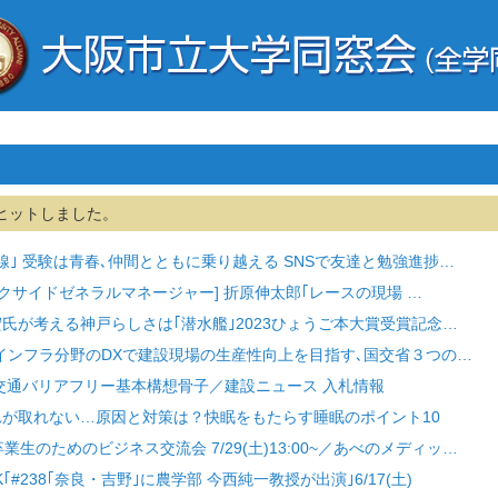
ヒットしました。
最前線｣ 受験は青春､仲間とともに乗り越える SNSで友達と勉強進捗…
ックサイドゼネラルマネージャー] 折原伸太郎｢レースの現場 …
宮宏氏が考える神戸らしさは｢潜水艦｣2023ひょうご本大賞受賞記念…
] インフラ分野のDXで建設現場の生産性向上を目指す､国交省３つの…
市 交通バリアフリー基本構想骨子／建設ニュース 入札情報
疲れが取れない…原因と対策は？快眠をもたらす睡眠のポイント10
回卒業生のためのビジネス交流会 7/29(土)13:00~／あべのメディッ…
K｢#238｢奈良・吉野｣に農学部 今西純一教授が出演｣6/17(土)