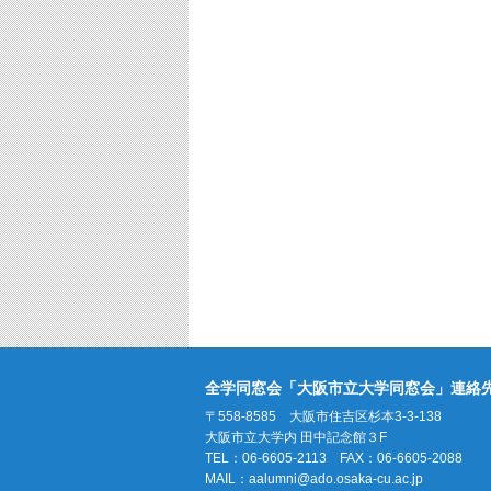
全学同窓会「大阪市立大学同窓会」連絡
〒558-8585 大阪市住吉区杉本3-3-138
大阪市立大学内 田中記念館３F
TEL：06-6605-2113 FAX：06-6605-2088
MAIL：
aalumni@ado.osaka-cu.ac.jp