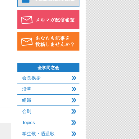
全学同窓会
会長挨拶
沿革
組織
会則
Topics
学生歌・逍遥歌