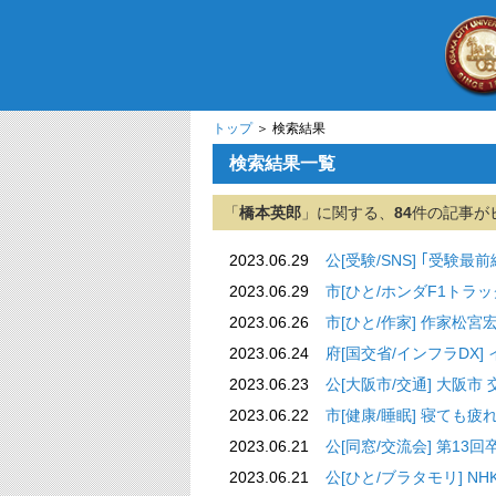
トップ
＞ 検索結果
検索結果一覧
「
橋本英郎
」に関する、
84
件の記事が
2023.06.29
公[受験/SNS] ｢受験
2023.06.29
市[ひと/ホンダF1トラ
2023.06.26
市[ひと/作家] 作家松
2023.06.24
府[国交省/インフラDX
2023.06.23
公[大阪市/交通] 大阪
2023.06.22
市[健康/睡眠] 寝ても
2023.06.21
公[同窓/交流会] 第13
2023.06.21
公[ひと/ブラタモリ] NH