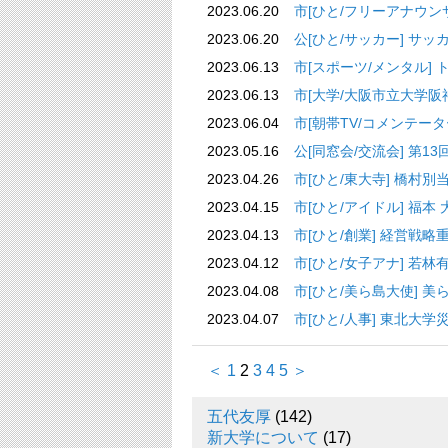
2023.06.20
市[ひと/フリーアナウン
2023.06.20
公[ひと/サッカー] 
2023.06.13
市[スポーツ/メンタル]
2023.06.13
市[大学/大阪市立大学阪
2023.06.04
市[朝帯TV/コメンテー
2023.05.16
公[同窓会/交流会] 第1
2023.04.26
市[ひと/東大寺] 橋村
2023.04.15
市[ひと/アイドル] 福本
2023.04.13
市[ひと/創業] 経営戦
2023.04.12
市[ひと/女子アナ] 若
2023.04.08
市[ひと/美ら島大使] 
2023.04.07
市[ひと/人事] 東北
＜
1
2
3
4
5
＞
五代友厚
(142)
新大学について
(17)