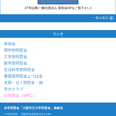
27号以降(一般社団法人 有恒会HPをご覧下さい)
一覧
を表示
リンク
有恒会
理学部同窓会
工学部同窓会
医学部同窓会
生活科学部同窓会
看護系同窓会よつば会
支部・ゼミ同窓会・他
市大クラブ
女性部会（WPC）
全学同窓会「大阪市立大学同窓会」連絡先
〒558-8585 大阪市住吉区杉本3-3-138