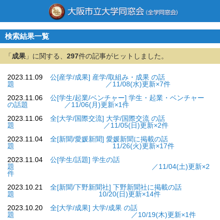
検索結果一覧
「
成果
」に関する、
297
件の記事がヒットしました。
2023.11.09
公[産学/成果] 産学/取組み・成果 の話
題 ／11/08(水)更新×7件
2023.11.06
公[学生/起業/ベンチャー] 学生・起業・ベンチャー
の話題 ／11/06(月)更新×1件
2023.11.06
全[大学/国際交流] 大学/国際交流 の話
題 ／11/05(日)更新×2件
2023.11.04
全[新聞/愛媛新聞] 愛媛新聞に掲載の話
題 11/26(火)更新×17件
2023.11.04
公[学生/話題] 学生の話
題 ／11/04(土)更新×2
件
2023.10.21
全[新聞/下野新聞社] 下野新聞社に掲載の話
題 10/20(日)更新×14件
2023.10.20
全[大学/成果] 大学/成果 の話
題 ／10/19(木)更新×1件