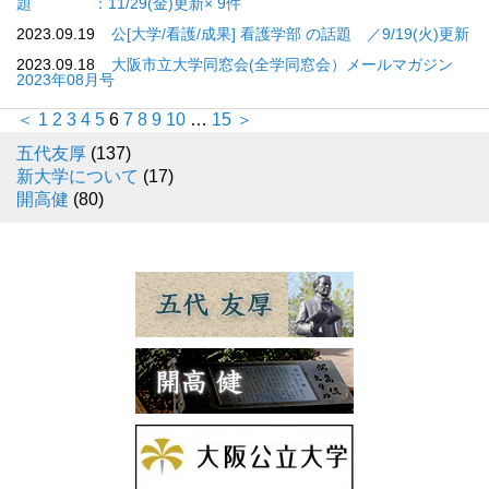
題 ：11/29(金)更新× 9件
2023.09.19
公[大学/看護/成果] 看護学部 の話題 ／9/19(火)更新
2023.09.18
大阪市立大学同窓会(全学同窓会）メールマガジン
2023年08月号
＜
1
2
3
4
5
6
7
8
9
10
…
15
＞
五代友厚
(137)
新大学について
(17)
開高健
(80)