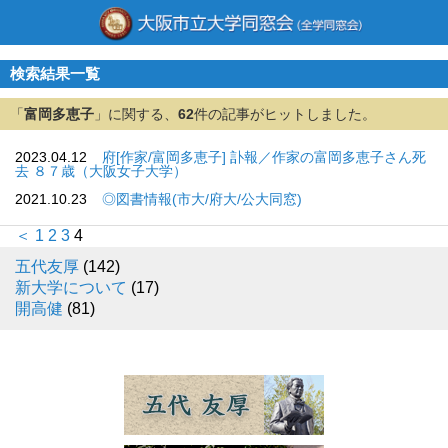
検索結果一覧
「
富岡多恵子
」に関する、
62
件の記事がヒットしました。
2023.04.12
府[作家/富岡多恵子] 訃報／作家の富岡多恵子さん死
去 ８７歳（大阪女子大学）
2021.10.23
◎図書情報(市大/府大/公大同窓)
＜
1
2
3
4
五代友厚
(142)
新大学について
(17)
開高健
(81)