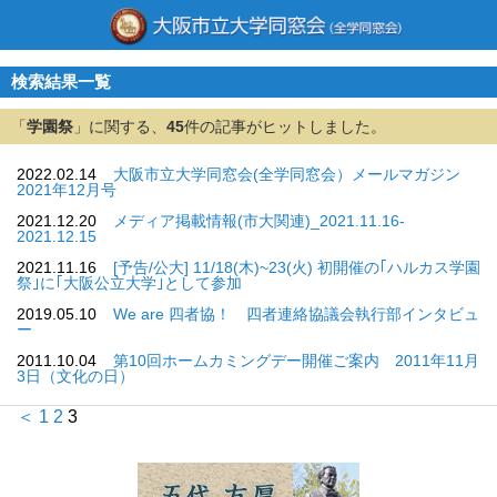
検索結果一覧
「
学園祭
」に関する、
45
件の記事がヒットしました。
2022.02.14
大阪市立大学同窓会(全学同窓会）メールマガジン
2021年12月号
2021.12.20
メディア掲載情報(市大関連)_2021.11.16-
2021.12.15
2021.11.16
[予告/公大] 11/18(木)~23(火) 初開催の｢ハルカス学園
祭｣に｢大阪公立大学｣として参加
2019.05.10
We are 四者協！ 四者連絡協議会執行部インタビュ
ー
2011.10.04
第10回ホームカミングデー開催ご案内 2011年11月
3日（文化の日）
＜
1
2
3