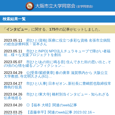
検索結果一覧
「
インタビュー
」に関する、
175
件の記事がヒットしました。
2023.05.11
府[ひと/資格] 医療に役立つ多彩な資格 名張市立病院
の総合診療科医・笹本さん
2023.05.11
市[ひと/NPO] NPO法人チュラキューブで障がい者福
祉…様々な支援プロジェクトを創出
2023.05.07
市[ひと/あの街に鳴る音] 住んできた街の思い出と､そ
の頃の心情を綴るノンフィクション…
2023.04.29
公[受章/紫綬褒章] 春の褒章 滋賀県内から 大阪公立
大学教授､寺北明久さん(61)…
2023.04.27
市[ひと/人事] 日本ゼオン､新社長に豊嶋哲也取締役常
務執行役員
2023.04.26
市[ひと/東大寺] 橋村別当インタビュー - 知られざる
伝承地巡る
2023.04.20
◎【福本 大晴】関連のweb記事
2023.03.25
【斎藤幸平】関連のweb記事 2023.02.16～