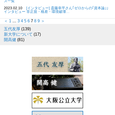
ス一覧
2023.02.10
[インタビュー] 斎藤幸平さん｢ゼロからの｢資本論｣｣
インタビュー 非正規・格差・環境破壊…
＜
1
…
3
4
5
6
7
8
9
＞
五代友厚
(139)
新大学について
(17)
開高健
(81)