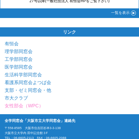
27号以降(一般社団法人 有恒会HPをご覧下さい)
一覧
を表示
リンク
有恒会
理学部同窓会
工学部同窓会
医学部同窓会
生活科学部同窓会
看護系同窓会よつば会
支部・ゼミ同窓会・他
市大クラブ
女性部会（WPC）
全学同窓会「大阪市立大学同窓会」連絡先
〒558-8585 大阪市住吉区杉本3-3-138
大阪市立大学内 田中記念館３F
TEL：06-6605-2113 FAX：06-6605-2088