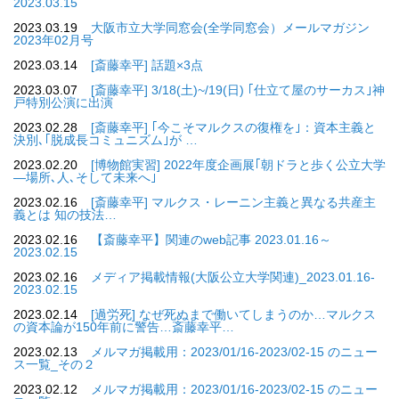
2023.03.15
2023.03.19
大阪市立大学同窓会(全学同窓会）メールマガジン
2023年02月号
2023.03.14
[斎藤幸平] 話題×3点
2023.03.07
[斎藤幸平] 3/18(土)~/19(日) ｢仕立て屋のサーカス｣神
戸特別公演に出演
2023.02.28
[斎藤幸平] ｢今こそマルクスの復権を｣：資本主義と
決別､｢脱成長コミュニズム｣が …
2023.02.20
[博物館実習] 2022年度企画展｢朝ドラと歩く公立大学
―場所､人､そして未来へ｣
2023.02.16
[斎藤幸平] マルクス・レーニン主義と異なる共産主
義とは 知の技法…
2023.02.16
【斎藤幸平】関連のweb記事 2023.01.16～
2023.02.15
2023.02.16
メディア掲載情報(大阪公立大学関連)_2023.01.16-
2023.02.15
2023.02.14
[過労死] なぜ死ぬまで働いてしまうのか…マルクス
の資本論が150年前に警告…斎藤幸平…
2023.02.13
メルマガ掲載用：2023/01/16-2023/02-15 のニュー
ス一覧_その２
2023.02.12
メルマガ掲載用：2023/01/16-2023/02-15 のニュー