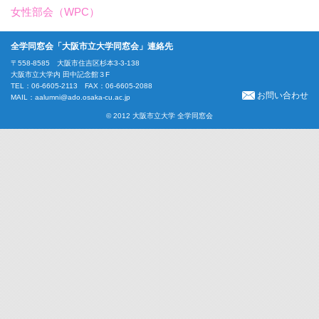
女性部会（WPC）
全学同窓会「大阪市立大学同窓会」連絡先
〒558-8585 大阪市住吉区杉本3-3-138
大阪市立大学内 田中記念館３F
TEL：06-6605-2113 FAX：06-6605-2088
お問い合わせ
MAIL：
aalumni@ado.osaka-cu.ac.jp
© 2012 大阪市立大学 全学同窓会