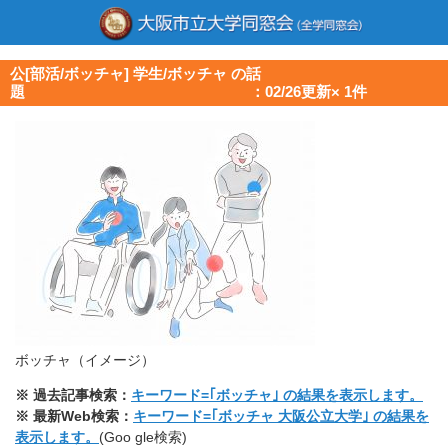
公[部活/ボッチャ] 学生/ボッチャ の話
題 ：02/26更新× 1件
ボッチャ（イメージ）
※ 過去記事検索：
キーワード=｢ボッチャ｣ の結果を表示します。
※ 最新Web検索：
キーワード=｢ボッチャ 大阪公立大学｣ の結果を
表示します。
(Goo gle検索)