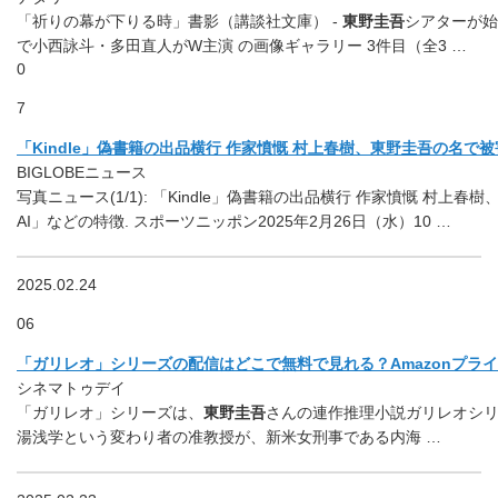
「祈りの幕が下りる時」書影（講談社文庫） -
東野圭吾
シアターが始
で小西詠斗・多田直人がW主演 の画像ギャラリー 3件目（全3 …
0
7
「Kindle」偽書籍の出品横行 作家憤慨 村上春樹、東野圭吾の名で
BIGLOBEニュース
写真ニュース(1/1): 「Kindle」偽書籍の出品横行 作家憤慨 村上
AI」などの特徴. スポーツニッポン2025年2月26日（水）10 …
2025.02.24
06
「ガリレオ」シリーズの配信はどこで無料で見れる？Amazonプライムや
シネマトゥデイ
「ガリレオ」シリーズは、
東野圭吾
さんの連作推理小説ガリレオシ
湯浅学という変わり者の准教授が、新米女刑事である内海 …