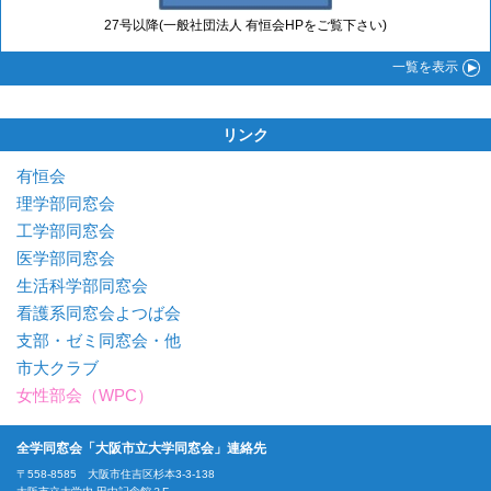
27号以降(一般社団法人 有恒会HPをご覧下さい)
一覧
を表示
リンク
有恒会
理学部同窓会
工学部同窓会
医学部同窓会
生活科学部同窓会
看護系同窓会よつば会
支部・ゼミ同窓会・他
市大クラブ
女性部会（WPC）
全学同窓会「大阪市立大学同窓会」連絡先
〒558-8585 大阪市住吉区杉本3-3-138