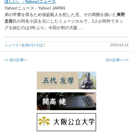
ほしい」 - Yahoo!ニュース
Yahoo!ニュース - Yahoo! JAPAN
弟の学費を得るため強盗殺人を犯した兄、その周囲を描いた
東野
圭吾
氏の同名小説を元にしたミュージカルで、2人が同作でタッ
グを組むのは3年ぶり。今回が初の大阪 …
ニュース
/
会員のひろば
/
2025.03.14
<< 前の記事へ
次の記事へ >>