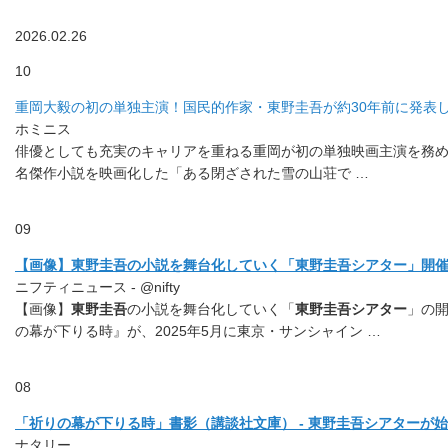
2026.02.26
10
重岡大毅の初の単独主演！国民的作家・東野圭吾が約30年前に発表し
ホミニス
俳優としても充実のキャリアを重ねる重岡が初の単独映画主演を務め
名傑作小説を映画化した「ある閉ざされた雪の山荘で …
09
【画像】東野圭吾の小説を舞台化していく「東野圭吾シアター」開催決
ニフティニュース - @nifty
【画像】
東野圭吾
の小説を舞台化していく「
東野圭吾シアター
」の
の幕が下りる時』が、2025年5月に東京・サンシャイン …
08
「祈りの幕が下りる時」書影（講談社文庫） - 東野圭吾シアターが始動
ナタリー