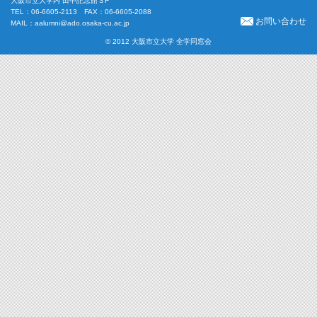
大阪市立大学内 田中記念館３F
TEL：06-6605-2113 FAX：06-6605-2088
お問い合わせ
MAIL：
aalumni@ado.osaka-cu.ac.jp
© 2012 大阪市立大学 全学同窓会