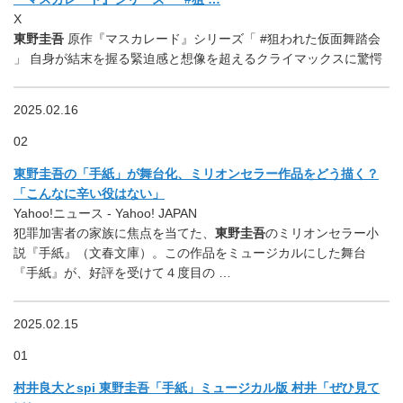
X
東野圭吾
原作『マスカレード』シリーズ「 #狙われた仮面舞踏会
」 自身が結末を握る緊迫感と想像を超えるクライマックスに驚愕
2025.02.16
02
東野圭吾の「手紙」が舞台化、ミリオンセラー作品をどう描く？
「こんなに辛い役はない」
Yahoo!ニュース - Yahoo! JAPAN
犯罪加害者の家族に焦点を当てた、
東野圭吾
のミリオンセラー小
説『手紙』（文春文庫）。この作品をミュージカルにした舞台
『手紙』が、好評を受けて４度目の …
2025.02.15
01
村井良大とspi 東野圭吾「手紙」ミュージカル版 村井「ぜひ見て