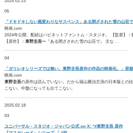
2025.02.23
05
「ドキドキしない風変わりなサスペンス」ある閉ざされた雪の山荘で H
映画.com
2024年公開、配給はハピネットファントム・スタジオ。 【監督】
【原作】：
東野圭吾
〜『ある閉ざされた雪の山荘で』 主な …
04
「ガリレオシリーズでは無い。東野圭吾原作の作品の映画化。」容疑者
映画.com
東野圭吾
の原作は読んでいない。だから福山雅治主演の日本版との比
こない。中盤になっても出てこない。
2025.02.18
03
ユニバーサル・スタジオ・ジャパン公式 on X: “#東野圭吾 原作
『マスカレード』シリーズ 「 #狙 …