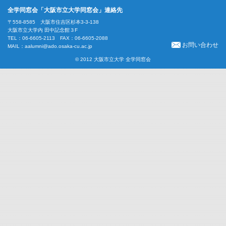
全学同窓会「大阪市立大学同窓会」連絡先
〒558-8585 大阪市住吉区杉本3-3-138
大阪市立大学内 田中記念館３F
TEL：06-6605-2113 FAX：06-6605-2088
お問い合わせ
MAIL：
aalumni@ado.osaka-cu.ac.jp
© 2012 大阪市立大学 全学同窓会