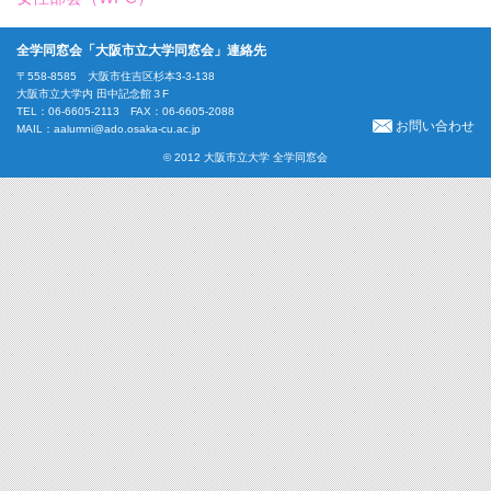
全学同窓会「大阪市立大学同窓会」連絡先
〒558-8585 大阪市住吉区杉本3-3-138
大阪市立大学内 田中記念館３F
TEL：06-6605-2113 FAX：06-6605-2088
お問い合わせ
MAIL：
aalumni@ado.osaka-cu.ac.jp
© 2012 大阪市立大学 全学同窓会