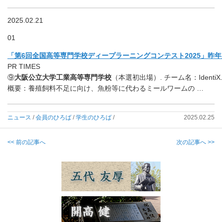
2025.02.21
01
「第6回全国高等専門学校ディープラーニングコンテスト2025」昨年度の
PR TIMES
⑨
大阪公立大学工業高等専門学校
（本選初出場）. チーム名：IdentiX.
概要：養殖飼料不足に向け、魚粉等に代わるミールワームの …
ニュース
/
会員のひろば
/
学生のひろば
/
2025.02.25
<< 前の記事へ
次の記事へ >>