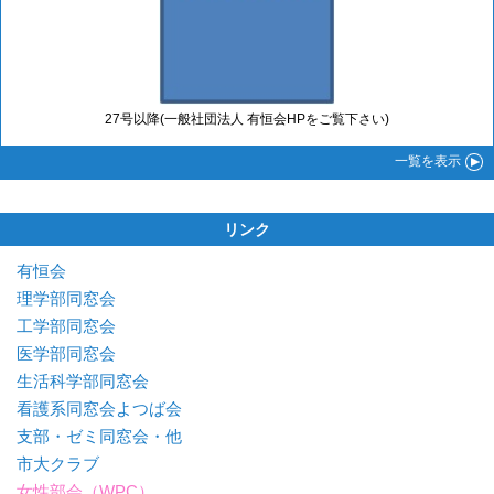
27号以降(一般社団法人 有恒会HPをご覧下さい)
一覧
を表示
リンク
有恒会
理学部同窓会
工学部同窓会
医学部同窓会
生活科学部同窓会
看護系同窓会よつば会
支部・ゼミ同窓会・他
市大クラブ
女性部会（WPC）