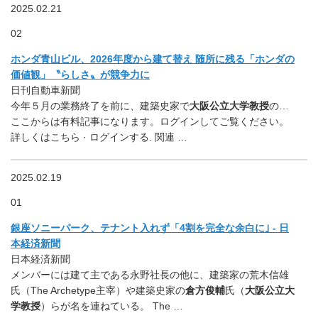
2025.02.21
02
ホンダ青山ビル、2026年度から建て替え 随所に残る「ホンダの
価値観」〝らしさ〟が競争力に
日刊自動車新聞
今年５月の業務終了を前に、建築史家で
大阪公立大学教授
の…
ここからは有料記事になります。ログインしてご覧ください。
詳しくはこちら · ログインする. 関連 …
2025.02.19
01
銀座ソニーパーク、テナント入れず「4割を完全な余白に｣ - 日
本経済新聞
日本経済新聞
メンバーには建て主である永野社長の他に、建築家の荒木信雄
氏（The Archetype主宰）や建築史家の
倉方俊輔
氏（
大阪公立大
学教授
）らが名を連ねている。 The …