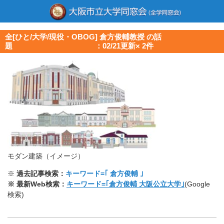
全[ひと/大学/現役・OBOG] 倉方俊輔教授 の話
題 ：02/21更新× 2件
モダン建築（イメージ）
※
過去記事検索：
キーワード=｢ 倉方俊輔 ｣
※ 最新Web検索：
キーワード=｢倉方俊輔 大阪公立大学｣
(Google
検索)