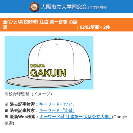
全[ひと/高校野球] 辻盛 英一監督 の話
題 ：02/02更新× 2件
高校野球監督（イメージ）
※ 過去記事検索：
キーワード=｢ひと｣
※ 過去記事検索：
キーワード=｢辻盛｣
※ 最新Web検索：
キーワード=｢ 辻盛英一 大阪公立大学｣
(Google
検索)