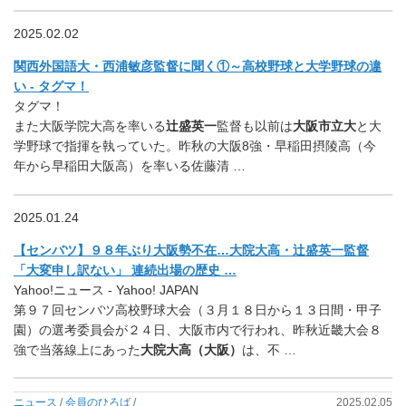
2025.02.02
関西外国語大・西浦敏彦監督に聞く①～高校野球と大学野球の違
い - タグマ！
タグマ！
また大阪学院大高を率いる
辻盛英一
監督も以前は
大阪市立大
と大
学野球で指揮を執っていた。昨秋の大阪8強・早稲田摂陵高（今
年から早稲田大阪高）を率いる佐藤清 …
2025.01.24
【センバツ】９８年ぶり大阪勢不在…大院大高・辻盛英一監督
「大変申し訳ない」 連続出場の歴史 …
Yahoo!ニュース - Yahoo! JAPAN
第９７回センバツ高校野球大会（３月１８日から１３日間・甲子
園）の選考委員会が２４日、大阪市内で行われ、昨秋近畿大会８
強で当落線上にあった
大院大高（大阪）
は、不 …
ニュース
/
会員のひろば
/
2025.02.05