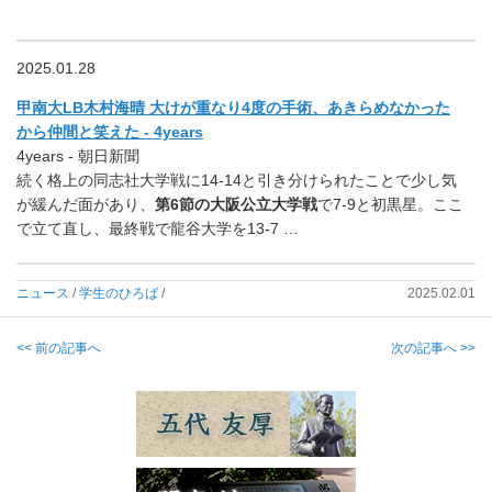
2025.01.28
甲南大LB木村海晴 大けが重なり4度の手術、あきらめなかった
から仲間と笑えた - 4years
4years - 朝日新聞
続く格上の同志社大学戦に14-14と引き分けられたことで少し気
が緩んだ面があり、
第6節の大阪公立大学戦
で7-9と初黒星。ここ
で立て直し、最終戦で龍谷大学を13-7 …
ニュース
/
学生のひろば
/
2025.02.01
<< 前の記事へ
次の記事へ >>