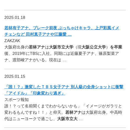
2025.01.18
若林有子アナ、ブレーク前夜 ぶっちゃけキャラ、上戸彩風イメ
チェンなど 田村真子アナや江藤愛 …
ZAKZAK
大阪府出身の
若林アナ
は
大阪市立大学
（現
大阪公立大学
）
を卒業
後、2019年にTBSに入社。同期には近藤夏子アナ、篠原梨菜ア
ナ、渡部峻アナがいる。現在は …
2025.01.15
「誰！？」激変したＴＢＳ女子アナ 別人級の全身ショットに衝撃
「アイドル」「印象変わり過ぎ」
スポーツ報知
誰！？って名前聞くまでわからないかも」「イメージがガラリと
変わるもんですね！！」と仰天。
若林アナ
は大阪府出身。中高時
代はニューヨークで過ごし、
大阪市立大
…