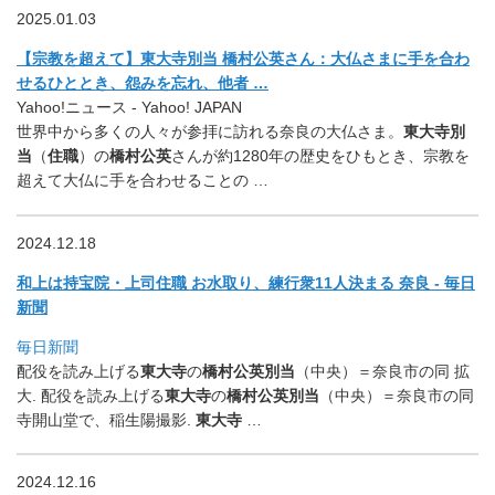
2025.01.03
【宗教を超えて】東大寺別当 橋村公英さん：大仏さまに手を合わ
せるひととき、怨みを忘れ、他者 …
Yahoo!ニュース - Yahoo! JAPAN
世界中から多くの人々が参拝に訪れる奈良の大仏さま。
東大寺別
当
（
住職
）の
橋村公英
さんが約1280年の歴史をひもとき、宗教を
超えて大仏に手を合わせることの …
2024.12.18
和上は持宝院・上司住職 お水取り、練行衆11人決まる 奈良 - 毎日
新聞
毎日新聞
配役を読み上げる
東大寺
の
橋村公英別当
（中央）＝奈良市の同 拡
大. 配役を読み上げる
東大寺
の
橋村公英別当
（中央）＝
奈良市の同
寺開山堂で、稲生陽撮影.
東大寺
…
2024.12.16