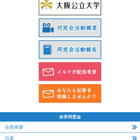
全学同窓会
会長挨拶
沿革