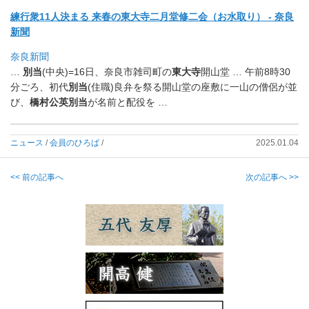
練行衆11人決まる 来春の東大寺二月堂修二会（お水取り） - 奈良
新聞
奈良新聞
…
別当
(中央)=16日、奈良市雑司町の
東大寺
開山堂 … 午前8時30
分ごろ、初代
別当
(住職)
良弁を祭る開山堂の座敷に一山の僧侶が並
び、
橋村公英別当
が名前
と配役を …
ニュース
/
会員のひろば
/
2025.01.04
<< 前の記事へ
次の記事へ >>