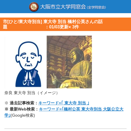
市[ひと/東大寺別当] 東大寺 別当 橋村公英さんの話
題 ：01/03更新× 3件
奈良 東大寺 別当（イメージ）
※
過去記事検索：
キーワード=｢ 東大寺 別当 ｣
※ 最新Web検索：
キーワード=｢橋村公英 東大寺別当 大阪公立大
学｣
(Google検索)