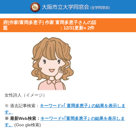
府[作家/富岡多恵子] 作家 富岡多恵子さんの話
題 ：12/31更新× 2件
女性詩人（イメージ）
※ 過去記事検索：
キーワード=｢ 富岡多恵子｣ の結果を表示しま
す。
※ 最新Web検索：
キーワード=｢富岡多恵子｣ の結果を表示しま
す。
(Goo gle検索)