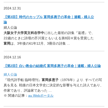
2024.12.31
【第3回】時代のカップル 富岡多惠子の革命｜連載 - 婦人公
論
婦人公論
大阪女子大学英文科在学中
に出した最初の詩集『返禮』で、
22歳のときに詩壇の芥川賞ともいえる第8回Ｈ賞を受賞した
富岡
は、3年後の61年12月、3冊目の詩集 …
2024.12.16
【第2回】白い教会の結婚式 富岡多惠子の革命｜連載 - 婦人公論
婦人公論
『現代詩手帖 臨時増刊』
富岡多恵子
（1976年）より. すべての写
真を見る. 戦後の日本文学史に決定的な影響を与えた詩人であり、
作家であり、評論家であった …
※ 関連の記事：
au Webポータル