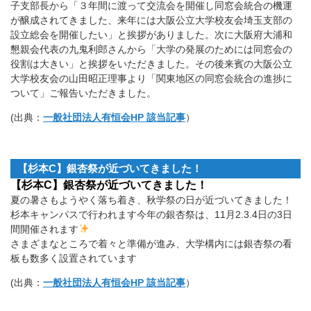
子支部長から「３年間に渡って交流会を開催し同窓会統合の機運
が醸成されてきました、来年には大阪公立大学校友会埼玉支部の
設立総会を開催したい」と挨拶がありました。次に大阪府大浦和
懇親会代表の九鬼利郎さんから「大学の発展のためには同窓会の
役割は大きい」と挨拶をいただきました。その後来賓の大阪公立
大学校友会の山田昭正理事より「関東地区の同窓会統合の進捗に
ついて」ご報告いただきました。
(出典：
一般社団法人有恒会HP 該当記事
）
【杉本C】銀杏祭が近づいてきました！
【杉本C】銀杏祭が近づいてきました！
夏の暑さもようやく落ち着き、秋学祭の日が近づいてきました！
杉本キャンパスで行われます今年の銀杏祭は、11月2.3.4日の3日
間開催されます
さまざまなところで着々と準備が進み、大学構内には銀杏祭の看
板も数多く設置されています
(出典：
一般社団法人有恒会HP 該当記事
）