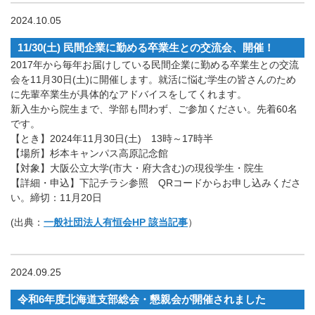
2024.10.05
11/30(土) 民間企業に勤める卒業生との交流会、開催！
2017年から毎年お届けしている民間企業に勤める卒業生との交流
会を11月30日(土)に開催します。就活に悩む学生の皆さんのため
に先輩卒業生が具体的なアドバイスをしてくれます。
新入生から院生まで、学部も問わず、ご参加ください。先着60名
です。
【とき】2024年11月30日(土) 13時～17時半
【場所】杉本キャンパス高原記念館
【対象】大阪公立大学(市大・府大含む)の現役学生・院生
【詳細・申込】下記チラシ参照 QRコードからお申し込みくださ
い。締切：11月20日
(出典：
一般社団法人有恒会HP 該当記事
）
2024.09.25
令和6年度北海道支部総会・懇親会が開催されました