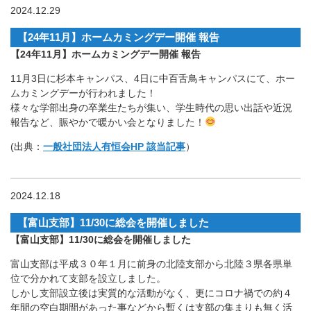
2024.12.29
【24年11月】ホームカミングデー開催 報告
【24年11月】ホームカミングデー開催 報告
11月3日に杉本キャンパス、4日に中百舌鳥キャンパスにて、ホー
ムカミングデーが行われました！
様々な学部出身の卒業生たちが集い、学生時代の思い出話や近況
報告など、賑やかで暖かい会となりました！
(出典：
一般社団法人有恒会HP 該当記事
）
2024.12.18
【富山支部】11/30に総会を開催しました
【富山支部】11/30に総会を開催しました
富山支部は平成３０年１月に前身の北陸支部から北陸３県各県単
位で分かれて支部を設立しました。
しかし支部設立後は実質的な活動がなく、更にコロナ禍での約４
年間の空白期間があった事などから暫くは支部の集まりも無く活