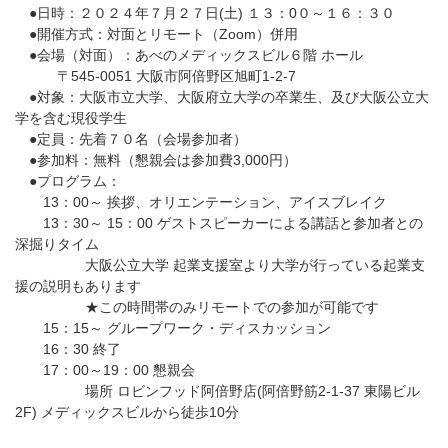
●日時：２０２４年７月２７日(土) １３：0０～１６：３０
●開催方式：対面とリモート（Zoom）併用
●会場（対面）：あべのメディックスビル６階 ホール
〒545-0051 大阪市阿倍野区旭町1-2-7
●対象：大阪市立大学、大阪府立大学の卒業生、及び大阪公立大
学を含む現役学生
●定員：先着７０名（会場参加者）
●参加料：無料（懇親会は参加費3,000円）
●プログラム：
13：00～ 挨拶、オリエンテーション、アイスブレイク
13：30～ 15：00 ゲストスピーカーによる講話と参加者との
深掘りタイム
大阪公立大学 起業支援室より大学が行っている起業支
援の説明もあります
★この時間帯のみリモートでの参加が可能です
15：15～ グループワーク・ディスカッション
16：30 終了
17：00～19：00 懇親会
場所 ロビンフッド阿倍野店(阿倍野筋2-1-37 東陽ビル
2F) メディックスビルから徒歩10分