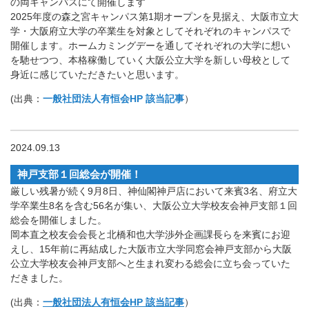
の両キャンパスにて開催します
2025年度の森之宮キャンパス第1期オープンを見据え、大阪市立大
学・大阪府立大学の卒業生を対象としてそれぞれのキャンパスで
開催します。ホームカミングデーを通してそれぞれの大学に想い
を馳せつつ、本格稼働していく大阪公立大学を新しい母校として
身近に感じていただきたいと思います。
(出典：
一般社団法人有恒会HP 該当記事
）
2024.09.13
神戸支部１回総会が開催！
厳しい残暑が続く9月8日、神仙閣神戸店において来賓3名、府立大
学卒業生8名を含む56名が集い、大阪公立大学校友会神戸支部１回
総会を開催しました。
岡本直之校友会会長と北橋和也大学渉外企画課長らを来賓にお迎
えし、15年前に再結成した大阪市立大学同窓会神戸支部から大阪
公立大学校友会神戸支部へと生まれ変わる総会に立ち会っていた
だきました。
(出典：
一般社団法人有恒会HP 該当記事
）