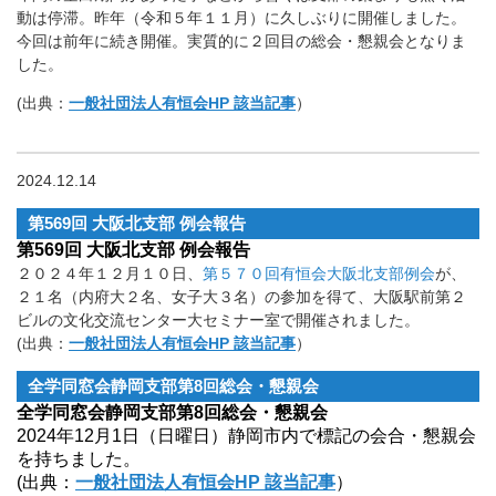
動は停滞。昨年（令和５年１１月）に久しぶりに開催しました。
今回は前年に続き開催。実質的に２回目の総会・懇親会となりま
した。
(出典：
一般社団法人有恒会HP 該当記事
）
2024.12.14
第569回 大阪北支部 例会報告
第569回 大阪北支部 例会報告
２０２４年１２月１０日、
第５７０回有恒会大阪北支部例会
が、
２１名（内府大２名、女子大３名）の参加を得て、大阪駅前第２
ビルの文化交流センター大セミナー室で開催されました。
(出典：
一般社団法人有恒会HP 該当記事
）
全学同窓会静岡支部第8回総会・懇親会
全学同窓会静岡支部第8回総会・懇親会
2024年12月1日（日曜日）静岡市内で標記の会合・懇親会
を持ちました。
(出典：
一般社団法人有恒会HP 該当記事
）