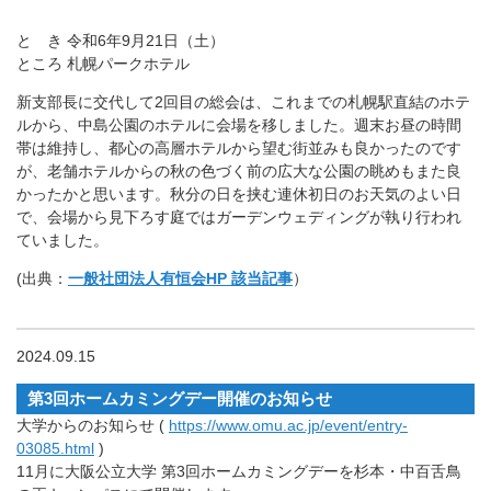
と き 令和6年9月21日（土）
ところ 札幌パークホテル
新支部長に交代して2回目の総会は、これまでの札幌駅直結のホテ
ルから、中島公園のホテルに会場を移しました。週末お昼の時間
帯は維持し、都心の高層ホテルから望む街並みも良かったのです
が、老舗ホテルからの秋の色づく前の広大な公園の眺めもまた良
かったかと思います。秋分の日を挟む連休初日のお天気のよい日
で、会場から見下ろす庭ではガーデンウェディングが執り行われ
ていました。
(出典：
一般社団法人有恒会HP 該当記事
）
2024.09.15
第3回ホームカミングデー開催のお知らせ
大学からのお知らせ (
https://www.omu.ac.jp/event/entry-
03085.html
)
11月に大阪公立大学 第3回ホームカミングデーを杉本・中百舌鳥