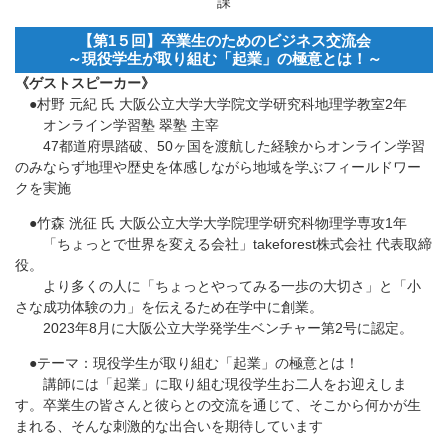
課
【第1５回】卒業生のためのビジネス交流会
～現役学生が取り組む「起業」の極意とは！～
《ゲストスピーカー》
●村野 元紀 氏 大阪公立大学大学院文学研究科地理学教室2年
オンライン学習塾 翠塾 主宰
47都道府県踏破、50ヶ国を渡航した経験からオンライン学習
のみならず地理や歴史を体感しながら地域を学ぶフィールドワー
クを実施
●竹森 洸征 氏 大阪公立大学大学院理学研究科物理学専攻1年
「ちょっとで世界を変える会社」takeforest株式会社 代表取締
役。
より多くの人に「ちょっとやってみる一歩の大切さ」と「小
さな成功体験の力」を伝えるため在学中に創業。
2023年8月に大阪公立大学発学生ベンチャー第2号に認定。
●テーマ：現役学生が取り組む「起業」の極意とは！
講師には「起業」に取り組む現役学生お二人をお迎えしま
す。卒業生の皆さんと彼らとの交流を通じて、そこから何かが生
まれる、そんな刺激的な出合いを期待しています