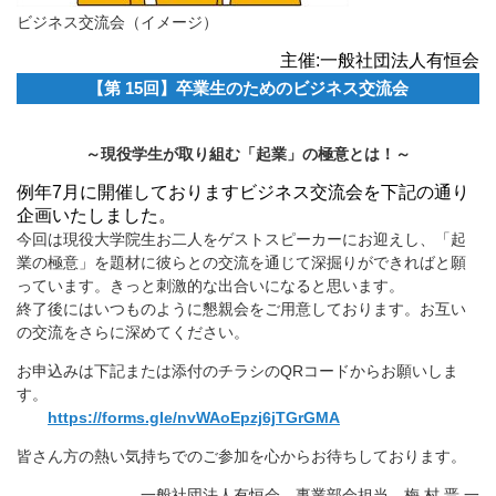
ビジネス交流会（イメージ）
主催:一般社団法人有恒会
【第 15回】卒業生のためのビジネス交流会
～現役学生が取り組む「起業」の極意とは！～
例年7月に開催しておりますビジネス交流会を下記の通り
企画いたしました。
今回は現役大学院生お二人をゲストスピーカーにお迎えし、「起
業の極意」を題材に彼らとの交流を通じて深掘りができればと願
っています。きっと刺激的な出合いになると思います。
終了後にはいつものように懇親会をご用意しております。お互い
の交流をさらに深めてください。
お申込みは下記または添付のチラシのQRコードからお願いしま
す。
https://forms.gle/nvWAoEpzj6jTGrGMA
皆さん方の熱い気持ちでのご参加を心からお待ちしております。
一般社団法人有恒会 事業部会担当 梅 村 晋 一