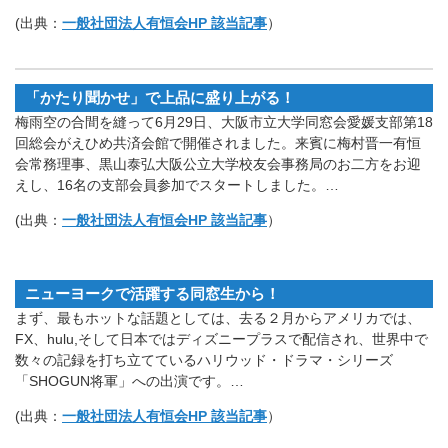
(出典：
一般社団法人有恒会HP 該当記事
）
「かたり聞かせ」で上品に盛り上がる！
梅雨空の合間を縫って6月29日、大阪市立大学同窓会愛媛支部第18
回総会がえひめ共済会館で開催されました。来賓に梅村晋一有恒
会常務理事、黒山泰弘大阪公立大学校友会事務局のお二方をお迎
えし、16名の支部会員参加でスタートしました。…
(出典：
一般社団法人有恒会HP 該当記事
）
ニューヨークで活躍する同窓生から！
まず、最もホットな話題としては、去る２月からアメリカでは、
FX、hulu,そして日本ではディズニープラスで配信され、世界中で
数々の記録を打ち立てているハリウッド・ドラマ・シリーズ
「SHOGUN将軍」への出演です。…
(出典：
一般社団法人有恒会HP 該当記事
）