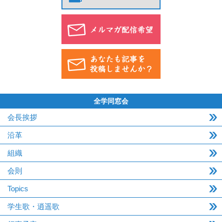
全学同窓会
会長挨拶
沿革
組織
会則
Topics
学生歌・逍遥歌