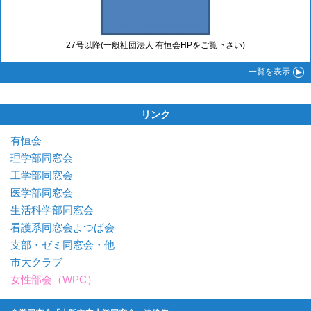
27号以降(一般社団法人 有恒会HPをご覧下さい)
一覧
を表示
リンク
有恒会
理学部同窓会
工学部同窓会
医学部同窓会
生活科学部同窓会
看護系同窓会よつば会
支部・ゼミ同窓会・他
市大クラブ
女性部会（WPC）