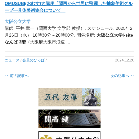
OMUSUBI(おむすび)講座「
関西から世界に飛躍した抽象美術グル
ープ―
具体美術協会について」
大阪公立大学
講師. 平井 章一（関西大学 文学部 教授）. スケジュール. 2025年2
月26日（水） 18時30分～20時00分. 開催場所:
大阪公立大学I-site
なんば 3階
（大阪府大阪市浪速 …
ニュース
/
会員のひろば
/
2024.12.20
<< 前の記事へ
次の記事へ >>