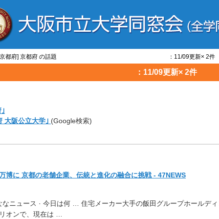
[話題/京都府] 京都府 の話題 ：11/09更新× 2件
都府 の話題 ：11/09更新× 2件
｣
府 大阪公立大学｣
(Google検索)
博に 京都の老舗企業、伝統と進化の融合に挑戦 - 47NEWS
んななニュース · 今日は何 … 住宅メーカー大手の飯田グループホールディ
リオンで、現在は …