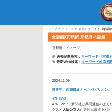
トップ
>
ニュース
>
会員のひろば
> 全
全[話題/京都府] 京
京都府（イメージ）
※ 過去記事検索：
キーワード=｢京都府
※ 最新Web検索：
キーワード=｢京都
2024.11.09
世界初、西陣織まとったパビリオン、万
47NEWS
47NEWS 52新聞社と共同通信のよ
グスと
大阪公立大
が
共同出展するパビ