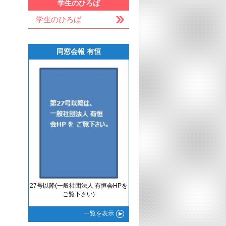
学生のひろば
学生のひろば
同窓会報 有恒
27号以降(一般社団法人 有恒会HPを
ご覧下さい)
一覧
を表示