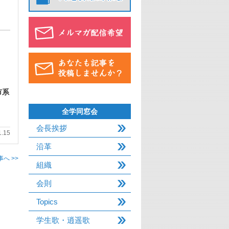
市系
全学同窓会
会長挨拶
1.15
沿革
へ >>
組織
会則
Topics
学生歌・逍遥歌