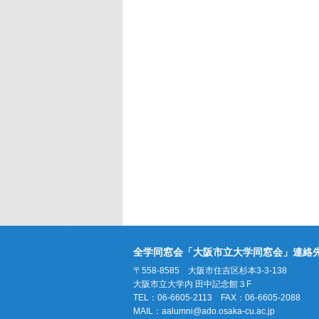
全学同窓会「大阪市立大学同窓会」連絡
〒558-8585 大阪市住吉区杉本3-3-138
大阪市立大学内 田中記念館３F
TEL：06-6605-2113 FAX：06-6605-2088
MAIL：
aalumni@ado.osaka-cu.ac.jp