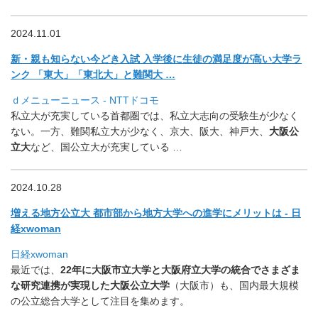
2024.11.01
新・親も知らない今どき入試 入学後に生徒の満足度が高い大学ラ
ンク 「東大」「東北大」と難関大 …
ｄメニューニュース - NTTドコモ
私立大が充実している首都圏では、
私立大志向の受験生が少なく
ない。一方、難関私立大が少なく、
京大、阪大、神戸大、
大阪公
立大
など、国公立大が充実している
…
2024.10.28
増える地方公立大 都市部から地方大学への進学にメリットは - 日
経xwoman
日経xwoman
最近では、
22年に大阪市立大学と大阪府立大学の統合でさまざま
な研究連携が実現した大阪公立大学
（大阪市）も、
国内最大規模
の公立総合大学として注目を集めます。