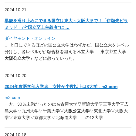
2024.10.21
早慶を滑り止めにできる国立は東大～大阪大まで！「
併願先ピラ
ミッド」が“国立至上主義者”に …
ダイヤモンド・オンライン
… と口にできるほどの国公立大学はわずかだ。
国公立大をレベル
分けし、各レベルが併願合格を狙える私立大学 … 東京都立大学、
大阪公立大学
）などに散っていった。
2024.10.20
2024年度医学部入学者、女性が半数以上は8大学 - m3.com
m3.com
一方、30％未満だったのは名古屋大学▽新潟大学▽三重大学▽
広
島大学▽九州大学▽千葉大学▽
大阪公立大学
▽東北大学▽
大阪大
学▽東京大学▽京都大学▽北海道大学――の12大学 ..
.
2024.10.18