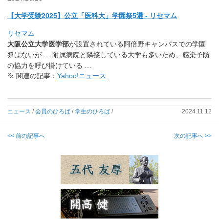
【大学受験2025】公立「医科大」学園祭5選 - リセマム
リセマム
大阪公立大学医学部
が設置されている阿倍野キャンパスでの学園
祭
はないが … 附属病院と隣接している大学も多いため、
感染予防
の協力を呼び掛けている …
※ 関連の記事：
Yahoo!ニュース
ニュース
/
会員のひろば
/
学生のひろば
/
2024.11.12
<< 前の記事へ
次の記事へ >>