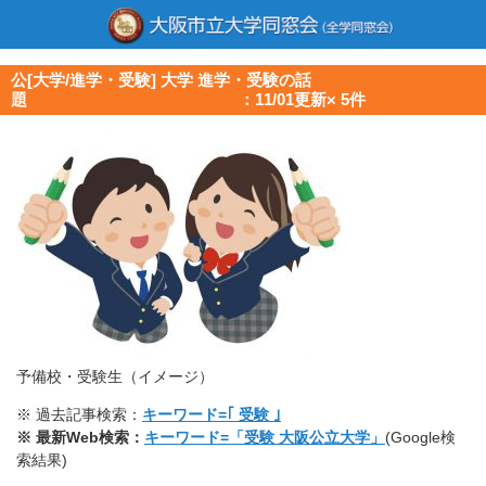
公[大学/進学・受験] 大学 進学・受験の話
題 ：11/01更新× 5件
予備校・受験生（イメージ）
※ 過去記事検索：
キーワード=｢ 受験 ｣
※ 最新Web検索：
キーワード=「受験 大阪公立大学」
(Google検
索結果)