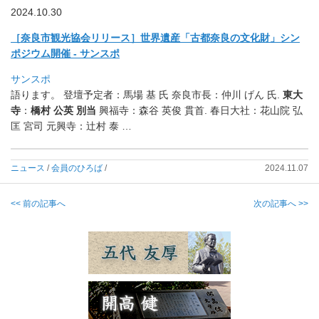
2024.10.30
［奈良市観光協会リリース］世界遺産「古都奈良の文化財」
シン
ポジウム開催 - サンスポ
サンスポ
語ります。 登壇予定者：馬場 基 氏 奈良市長：仲川 げん 氏.
東大
寺
：
橋村 公英 別当
興福寺：森谷 英俊 貫首. 春日大社：花山院 弘
匡 宮司 元興寺：辻村 泰 …
ニュース
/
会員のひろば
/
2024.11.07
<< 前の記事へ
次の記事へ >>