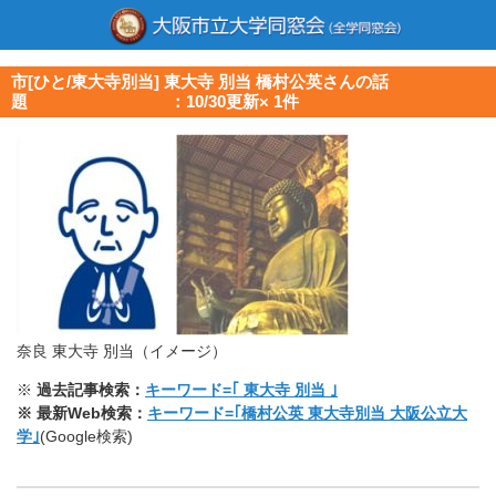
市[ひと/東大寺別当] 東大寺 別当 橋村公英さんの話
題 ：10/30更新× 1件
奈良 東大寺 別当（イメージ）
※
過去記事検索：
キーワード=｢ 東大寺 別当 ｣
※ 最新Web検索：
キーワード=｢橋村公英 東大寺別当 大阪公立大
学｣
(Google検索)