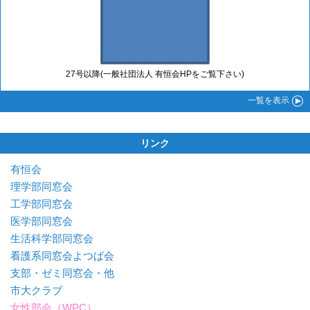
27号以降(一般社団法人 有恒会HPをご覧下さい)
一覧
を表示
リンク
有恒会
理学部同窓会
工学部同窓会
医学部同窓会
生活科学部同窓会
看護系同窓会よつば会
支部・ゼミ同窓会・他
市大クラブ
女性部会（WPC）