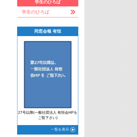
学生のひろば
学生のひろば
同窓会報 有恒
27号以降(一般社団法人 有恒会HPを
ご覧下さい)
一覧
を表示