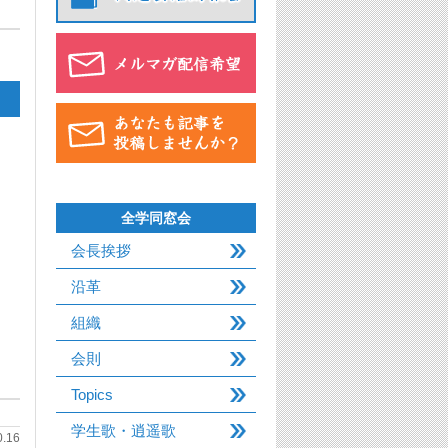
全学同窓会
会長挨拶
沿革
組織
会則
Topics
学生歌・逍遥歌
0.16