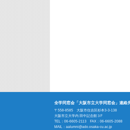
全学同窓会「大阪市立大学同窓会」連絡
〒558-8585 大阪市住吉区杉本3-3-138
大阪市立大学内 田中記念館３F
TEL：06-6605-2113 FAX：06-6605-2088
MAIL：
aalumni@ado.osaka-cu.ac.jp