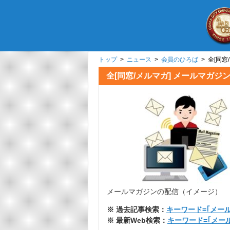
トップ
>
ニュース
>
会員のひろば
> 全[
全[同窓/メルマガ] メー
メールマガジンの配信（イメージ）
※ 過去記事検索：
キーワード=｢メー
※ 最新Web検索：
キーワード=｢メー