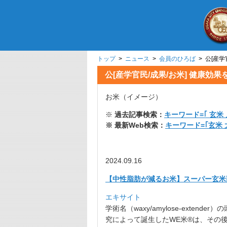
トップ
>
ニュース
>
会員のひろば
> 公[産
公[産学官民/成果/お米] 健康
お米（イメージ）
※
過去記事検索：
キーワード=｢ 玄米 
※ 最新Web検索：
キーワード=｢玄米
2024.09.16
【中性脂肪が減るお米】スーパー玄米
エキサイト
学術名（waxy/amylose-extender）
の
究によって誕生したWE米®は、その