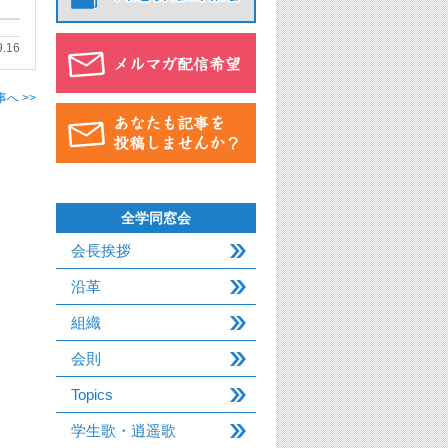
9.16
へ >>
全学同窓会
会長挨拶
沿革
組織
会則
Topics
学生歌・逍遥歌