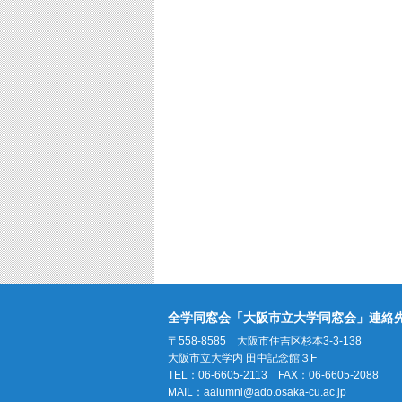
全学同窓会「大阪市立大学同窓会」連絡
〒558-8585 大阪市住吉区杉本3-3-138
大阪市立大学内 田中記念館３F
TEL：06-6605-2113 FAX：06-6605-2088
MAIL：
aalumni@ado.osaka-cu.ac.jp