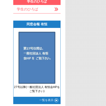
学生のひろば
学生のひろば
同窓会報 有恒
27号以降(一般社団法人 有恒会HPを
ご覧下さい)
一覧
を表示