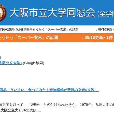
学官民/成果/お米] 健康効果をうたう「スーパー玄米」の話題 ：09/16更新× 
効果をうたう「スーパー玄米」の話題 ：09/16更新× 1件
｣
 大阪公立大学｣
(Google検索)
商品「ういまい」
食べてみた！食物繊維が普通の玄米の7倍 …
頭文字を取って、「WE米」と名付けられたそう。 1979年、九州大学の
後
大阪公立大
とJA北大阪 …