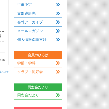
行事予定
支部連絡先
会報アーカイブ
メールマガジン
＝＝
報課
個人情報保護方針
＝＝
会員のひろば
9.15
学部・学科
クラブ・同好会
へ >>
同窓会だより
同窓会だより