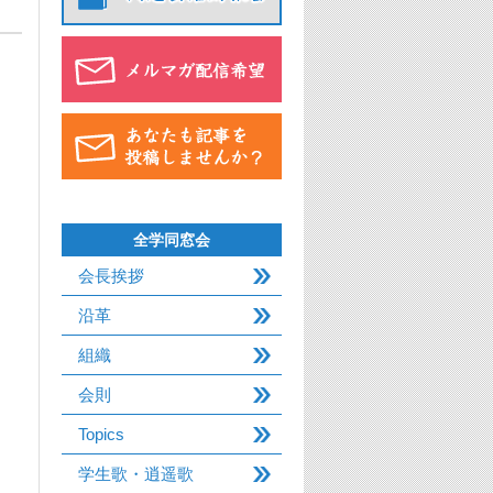
全学同窓会
会長挨拶
沿革
組織
会則
Topics
学生歌・逍遥歌