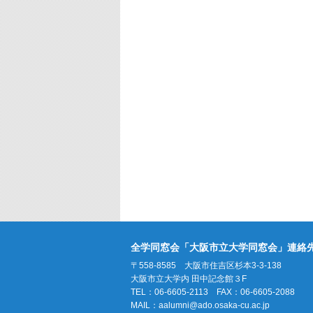
全学同窓会「大阪市立大学同窓会」連絡
〒558-8585 大阪市住吉区杉本3-3-138
大阪市立大学内 田中記念館３F
TEL：06-6605-2113 FAX：06-6605-2088
MAIL：
aalumni@ado.osaka-cu.ac.jp