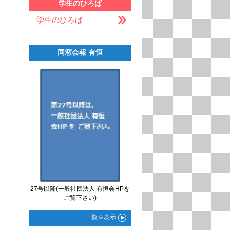
学生のひろば
学生のひろば
同窓会報 有恒
27号以降(一般社団法人 有恒会HPを
ご覧下さい)
一覧
を表示