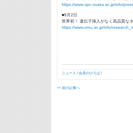
https://www.upc-osaka.ac.jp/info/pres
■9月2日
世界初！ 遺伝子挿入がなく高品質なネ
https://www.omu.ac.jp/info/research_
ニュース
/
会員のひろば
/
<< 前の記事へ