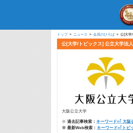
トップ
>
ニュース
>
会員のひろば
> 公[大学
公[大学/トピックス] 公立大学法
大阪公立大学
※
過去記事検索：
キーワード=｢ 大阪
※ 最新Web検索：
キーワード=｢トピ